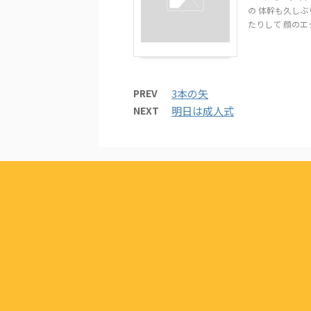
の 体幹も久し
たりして 顔のエク
PREV
3本の矢
NEXT
明日は成人式