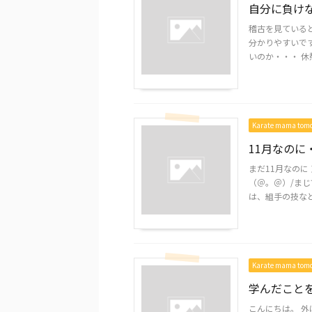
自分に負け
稽古を見ている
分かりやすいです
いのか・・・ 休憩
Karate mama to
11月なのに
まだ11月なの
（＠。＠）/まじ
は、組手の技などの
Karate mama to
学んだこと
こんにちは。 