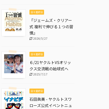
日々是好日
『ジェームズ・クリアー
式 複利で伸びる１つの習
慣』
2026/5/27
日々是好日
６/21ヤクルトVSオリッ
クス交流戦の始球式へ
2025/7/17
日々是好日
石田眞美 - ヤクルトスワ
ローズ公式イベントニュ