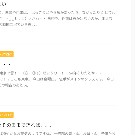
ない
と、白帯や色帯は、 はっきりとやる気があったり、なかったりと とても
 （_ _ｌｌｌ）ァハハ・・ 白帯や、色帯は声が出ないのか、出せな
時間に出ている声は ...
mo’sブログ
・・・
に 東京で雪！ （◎ー◎；）ビックリ！！！ 54年ぶりだとか・・・
で！？ここも東京。 今日は金曜日。 組手がメインのクラスです。 今日
稽古のあと 先 ...
mo’sブログ
をそのままできれば、、、
外は穏やかなお天気のようですね。 一般部の皆さん、お母さん、子供たち