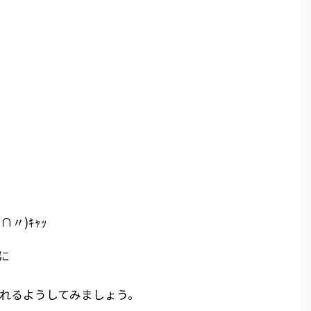
〃)ｷｬｯ
に
れるようしてみましょう。