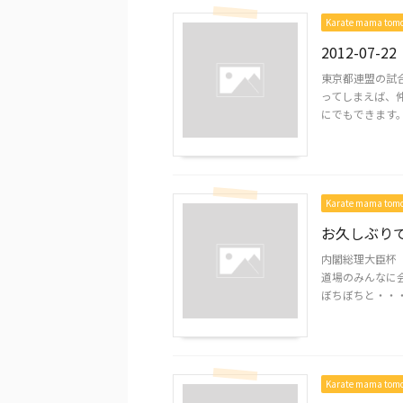
Karate mama to
2012-07-22
東京都連盟の試
ってしまえば、仲
にでもできます。 
Karate mama to
お久しぶりで
内閣総理大臣杯 
道場のみんなに
ぼちぼちと・・・ヽ(
Karate mama to