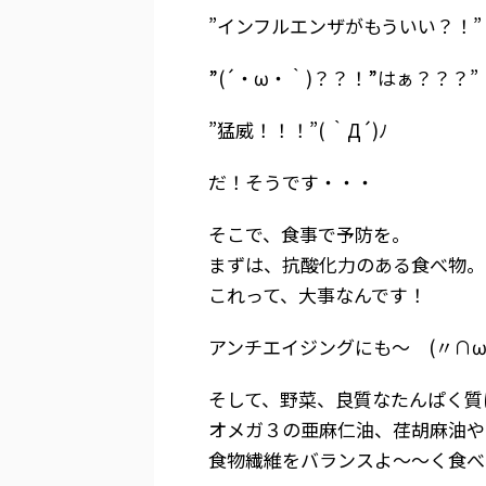
”インフルエンザがもういい？！”
”(´・ω・｀)？？！”はぁ？？？”
”猛威！！！”( ｀Д´)ﾉ
だ！そうです・・・
そこで、食事で予防を。
まずは、抗酸化力のある食べ物。
これって、大事なんです！
アンチエイジングにも～ (〃∩ω∩
そして、野菜、良質なたんぱく質
オメガ３の亜麻仁油、荏胡麻油や
食物繊維をバランスよ～～く食べ