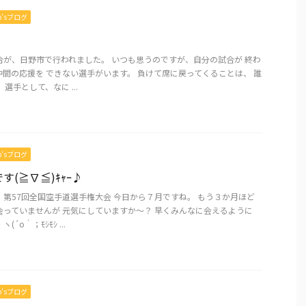
mo’sブログ
合が、日野市で行われました。 いつも思うのですが、自分の試合が 終わ
間の応援を できない選手がいます。 負けて席に戻ってくることは、 誰
選手として、なに ...
mo’sブログ
す(≧∇≦)ｷｬｰ♪
第57回全国空手道選手権大会 今日から７月ですね。 もう３か月ほど
会っていませんが 元気にしていますか～？ 早くみんなに会えるように
´o｀；ﾓｼﾓｼ ...
mo’sブログ