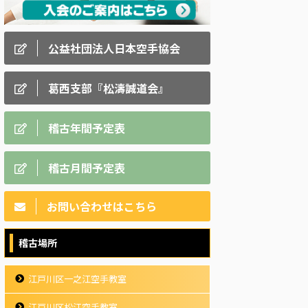
公益社団法人日本空手協会
葛西支部『松濤誠道会』
稽古年間予定表
稽古月間予定表
お問い合わせはこちら
稽古場所
江戸川区一之江空手教室
江戸川区松江空手教室