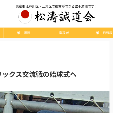
東京都江戸川区・江東区で稽古ができる空手道場です！
稽古場所
指導者
稽古日程表
オリックス交流戦の始球式へ