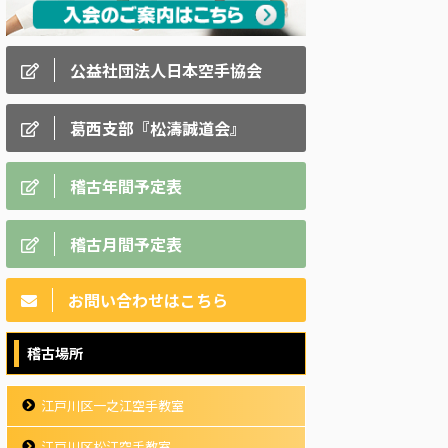
公益社団法人日本空手協会
葛西支部『松濤誠道会』
稽古年間予定表
稽古月間予定表
お問い合わせはこちら
稽古場所
江戸川区一之江空手教室
江戸川区松江空手教室