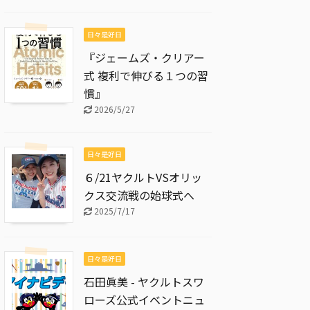
日々是好日
『ジェームズ・クリアー
式 複利で伸びる１つの習
慣』
2026/5/27
日々是好日
６/21ヤクルトVSオリッ
クス交流戦の始球式へ
2025/7/17
日々是好日
石田眞美 - ヤクルトスワ
ローズ公式イベントニュ