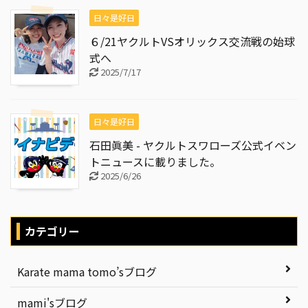
日々是好日
６/21ヤクルトVSオリックス交流戦の始球
式へ
2025/7/17
日々是好日
石田眞美 - ヤクルトスワローズ公式イベン
トニュースに載りました。
2025/6/26
カテゴリー
Karate mama tomo’sブログ
mami'sブログ