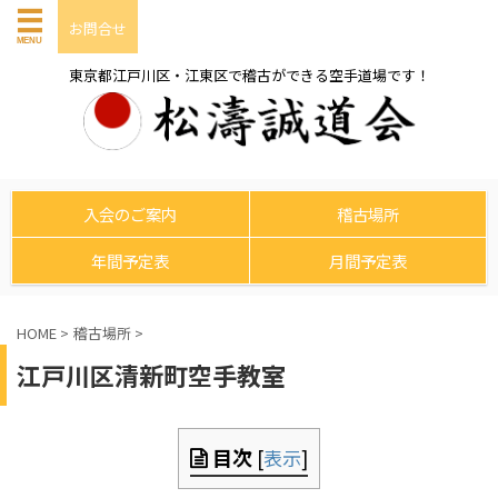
お問合せ
東京都江戸川区・江東区で稽古ができる空手道場です！
入会のご案内
稽古場所
年間予定表
月間予定表
HOME
>
稽古場所
>
江戸川区清新町空手教室
目次
[
表示
]