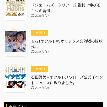
『ジェームズ・クリアー式 複利で伸びる
１つの習慣』
2026/5/27
日々是好日
６/21ヤクルトVSオリックス交流戦の始球
式へ
2025/7/17
日々是好日
石田眞美 - ヤクルトスワローズ公式イベン
トニュースに載りました。
2025/6/26
カテゴリー