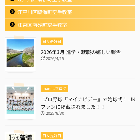
江戸川区臨海町空手教室
江東区南砂町空手教室
日々是好日
2026年3月 進学・就職の嬉しい報告
2026/4/15
mami'sブログ
-プロ野球『マイナビデー』で始球式！-JK
ファンに掲載されました！！
2025/8/30
日々是好日