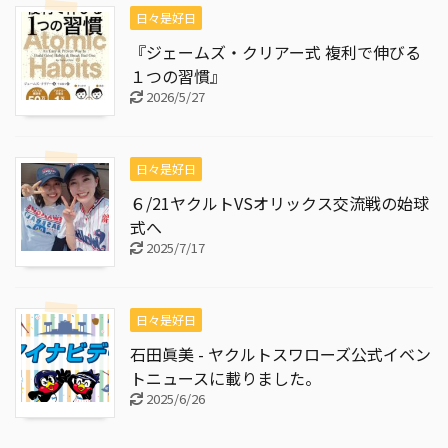
日々是好日
『ジェームズ・クリアー式 複利で伸びる
１つの習慣』
2026/5/27
日々是好日
６/21ヤクルトVSオリックス交流戦の始球
式へ
2025/7/17
日々是好日
石田眞美 - ヤクルトスワローズ公式イベン
トニュースに載りました。
2025/6/26