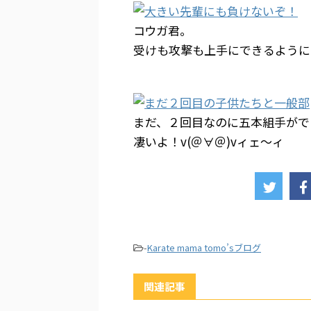
コウガ君。
受けも攻撃も上手にできるように
まだ、２回目なのに五本組手がで
凄いよ！v(＠∀＠)vィェ～ィ
-
Karate mama tomo’sブログ
関連記事