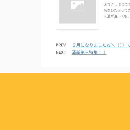
おひさしぶりです
名をひた走ってき
え道が違っても、
PREV
５月になりましたね＼（○＾
NEXT
清新第三特集！！