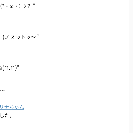
・ω・）ﾝ？ ”
)ノ オットッ～ ”
∩.∩)”
～
した。