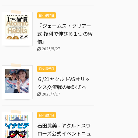
日々是好日
『ジェームズ・クリアー
式 複利で伸びる１つの習
慣』
2026/5/27
日々是好日
６/21ヤクルトVSオリッ
クス交流戦の始球式へ
2025/7/17
日々是好日
石田眞美 - ヤクルトスワ
ローズ公式イベントニュ