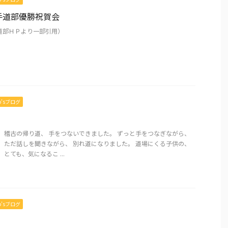
手道部優勝祝賀会
道部ＨＰより一部引用）
mo’sブログ
 稽古の帰り道、 手をつないできました。 ずっと手をつなぎながら、
 ただ話しを聞きながら、 別れ道になりました。 道場にくる子供の、
とても、気になるこ ...
mo’sブログ