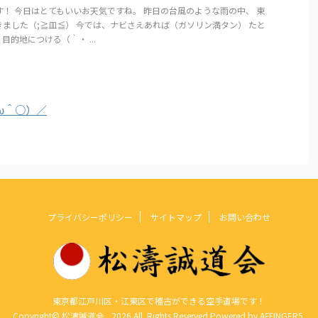
！ 今日はとてもいいお天気ですね。 昨日の台風のような雨の中、 東
ました（;≧皿≦） 今では、ナビさえあれば（ガソリン満タン） たと
目的地につける（｀・ ...
ω＾○）／
プライバシーポリシー
サイトマップ
お問い合わせ
東京都江戸川区・江東区で稽古ができる空手道場です！
Copyright© 松濤誠道会 , 2026 All Rights Reserved Powered by
AFFINGER5
.