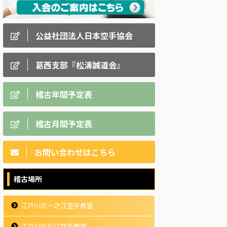
公益社団法人日本空手協会
葛西支部『松濤誠道会』
稽古年間予定表
稽古月間予定表
お問い合わせはこちら
稽古場所
江戸川区一之江空手教室
江戸川区松江空手教室