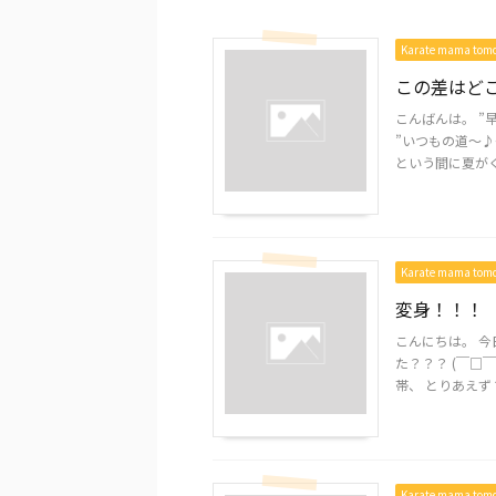
Karate mama to
この差はど
こんばんは。 ”
”いつもの道～♪
という間に夏がくる～
Karate mama to
変身！！！
こんにちは。 今
た？？？ (￣□￣
帯、 とりあえず？
Karate mama to