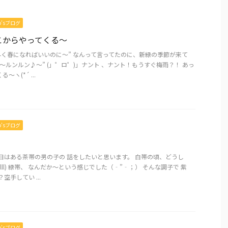
mo’sブログ
こからやってくる～
早く春になればいいのに～” なんって言ってたのに、新緑の季節が来て
～ルンルン♪～” (」゜ロ゜)」ナント 、ナント！もうすぐ梅雨？！ あっ
ヽ(*´ ...
mo’sブログ
日はある茶帯の男の子の 話をしたいと思います。 白帯の頃、どうし
lll) 緑帯、 なんだか～という感じでした（‐”‐；） そんな調子で 紫
空手してい ...
mo’sブログ