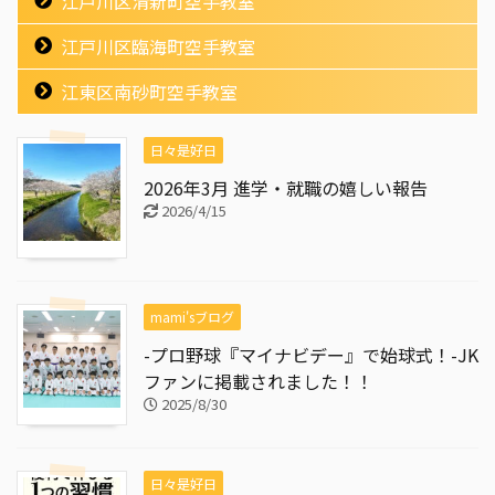
江戸川区清新町空手教室
江戸川区臨海町空手教室
江東区南砂町空手教室
日々是好日
2026年3月 進学・就職の嬉しい報告
2026/4/15
mami'sブログ
-プロ野球『マイナビデー』で始球式！-JK
ファンに掲載されました！！
2025/8/30
日々是好日