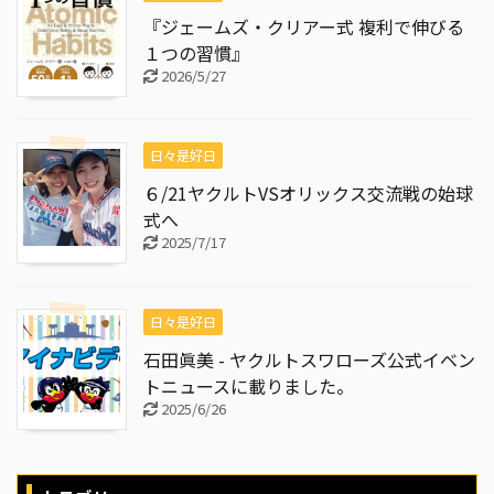
『ジェームズ・クリアー式 複利で伸びる
１つの習慣』
2026/5/27
日々是好日
６/21ヤクルトVSオリックス交流戦の始球
式へ
2025/7/17
日々是好日
石田眞美 - ヤクルトスワローズ公式イベン
トニュースに載りました。
2025/6/26