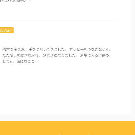
供たちの試合と ...
mo’sブログ
 稽古の帰り道、 手をつないできました。 ずっと手をつなぎながら、
 ただ話しを聞きながら、 別れ道になりました。 道場にくる子供の、
とても、気になるこ ...