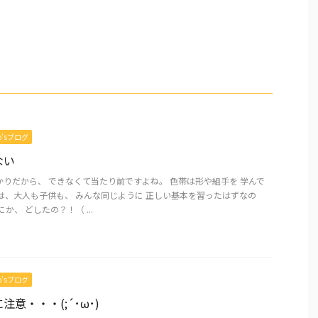
mo’sブログ
ない
りだから、 できなくて当たり前ですよね。 色帯は形や組手を 学んで
は、大人も子供も、 みんな同じように 正しい基本を習ったはずなの
か、 どしたの？！（ ...
mo’sブログ
意・・・(;´･ω･)