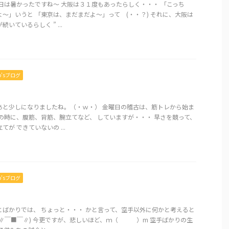
日は暑かったですね～ 大阪は３１度もあったらしく・・・ 「こっち
～」いうと 「東京は、まだまだよ～」って (・・？) それに、大阪は
いているらしく ” ...
mo’sブログ
あと少しになりましたね。（・ｗ・） 金曜日の稽古は、筋トレから始ま
の時に、腹筋、背筋、腕立てなど、 していますが・・・ 早さを競って、
が できていないの ...
mo’sブログ
とばかりでは、 ちょっと・・・ かと言って、空手以外に何かと考えると
(∥￣■￣∥) 今更ですが、悲しいほど、ｍ（ ）m 空手ばかりの生