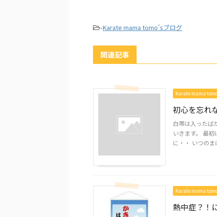
-
Karate mama tomo’sブログ
関連記事
Karate mama to
初心を忘れ
白帯は入ったばか
いきます。 最初
に・・ いつのまに
Karate mama to
熱中症？！に注