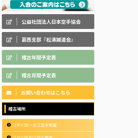
公益社団法人日本空手協会
葛西支部『松濤誠道会』
稽古年間予定表
稽古月間予定表
お問い合わせはこちら
稽古場所
江戸川区一之江空手教室
江戸川区松江空手教室