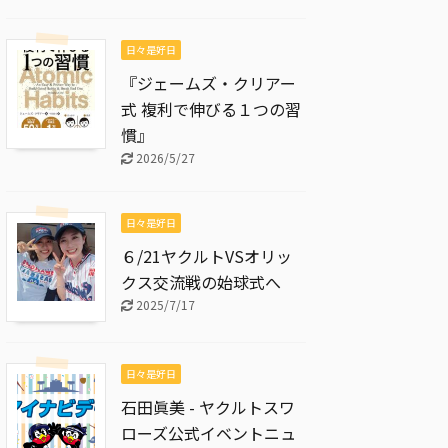
日々是好日
『ジェームズ・クリアー
式 複利で伸びる１つの習
慣』
2026/5/27
日々是好日
６/21ヤクルトVSオリッ
クス交流戦の始球式へ
2025/7/17
日々是好日
石田眞美 - ヤクルトスワ
ローズ公式イベントニュ