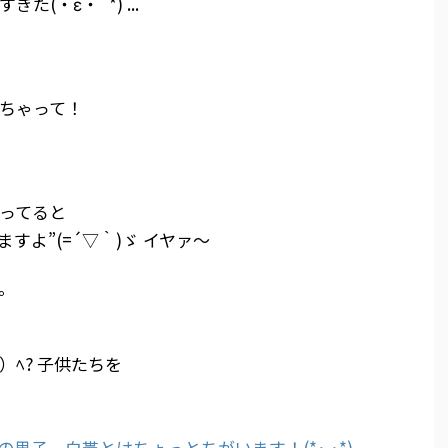
(・ε・`*) ...
ちゃって！
ってると
ますよ”(=´▽｀)ゞ イヤァ～
。
ﾍ? 子供たちを