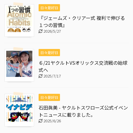
日々是好日
『ジェームズ・クリアー式 複利で伸びる
１つの習慣』
2026/5/27
日々是好日
６/21ヤクルトVSオリックス交流戦の始球
式へ
2025/7/17
日々是好日
石田眞美 - ヤクルトスワローズ公式イベン
トニュースに載りました。
2025/6/26