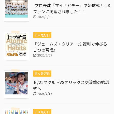
-プロ野球『マイナビデー』で始球式！-JK
ファンに掲載されました！！
2025/8/30
日々是好日
『ジェームズ・クリアー式 複利で伸びる
１つの習慣』
2026/5/27
日々是好日
６/21ヤクルトVSオリックス交流戦の始球
式へ
2025/7/17
日々是好日