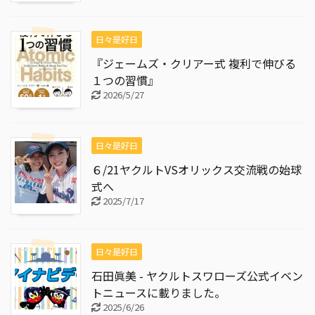
日々是好日
『ジェームズ・クリアー式 複利で伸びる
１つの習慣』
2026/5/27
日々是好日
６/21ヤクルトVSオリックス交流戦の始球
式へ
2025/7/17
日々是好日
石田眞美 - ヤクルトスワローズ公式イベン
トニュースに載りました。
2025/6/26