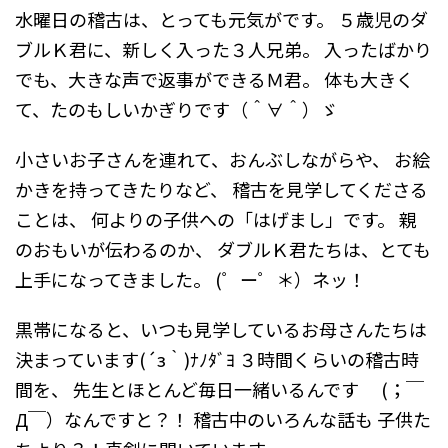
水曜日の稽古は、とっても元気がです。
５歳児のダ
ブルＫ君に、新しく入った３人兄弟。
入ったばかり
でも、大きな声で返事ができるＭ君。
体も大きく
て、たのもしいかぎりです（＾∀＾）ゞ
小さいお子さんを連れて、おんぶしながらや、
お絵
かきを持ってきたりなど、
稽古を見学してくださる
ことは、
何よりの子供への「はげまし」です。
親
のおもいが伝わるのか、
ダブルＫ君たちは、とても
上手になってきました。
(゜ー゜＊）ネッ！
黒帯になると、いつも見学しているお母さんたちは
決まっています(´з｀)ﾅﾉﾀﾞﾖ
３時間くらいの稽古時
間を、
先生とほとんど毎日一緒いるんです
(；￣
Д￣）なんですと？！
稽古中のいろんな話も
子供た