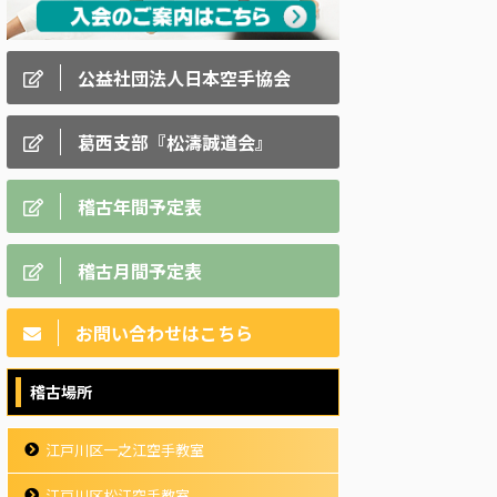
公益社団法人日本空手協会
葛西支部『松濤誠道会』
稽古年間予定表
稽古月間予定表
お問い合わせはこちら
稽古場所
江戸川区一之江空手教室
江戸川区松江空手教室