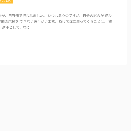
mo’sブログ
合が、日野市で行われました。 いつも思うのですが、自分の試合が 終わ
間の応援を できない選手がいます。 負けて席に戻ってくることは、 誰
選手として、なに ...