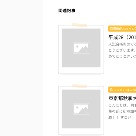
関連記事
目標達成おめでと
平成28（20
入試合格おめでと
とうございます
めでとうございま
Karate mama to
東京都秋季
こんにちは。 
帯の部に初参加
勝！！ すごい！！