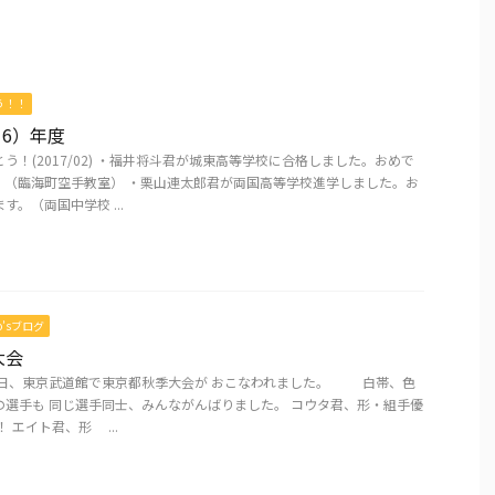
う！！
16）年度
う！(2017/02) ・福井将斗君が城東高等学校に合格しました。おめで
。（臨海町空手教室） ・栗山連太郎君が両国高等学校進学しました。お
す。（両国中学校 ...
mo’sブログ
大会
昨日、東京武道館で東京都秋季大会が おこなわれました。 白帯、色
の選手も 同じ選手同士、みんながんばりました。 コウタ君、形・組手優
 エイト君、形 ...