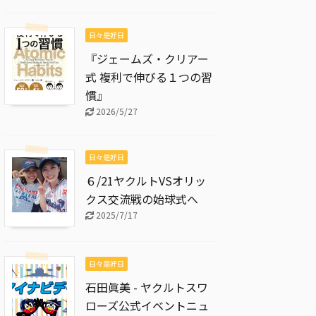
日々是好日
『ジェームズ・クリアー
式 複利で伸びる１つの習
慣』
2026/5/27
日々是好日
６/21ヤクルトVSオリッ
クス交流戦の始球式へ
2025/7/17
日々是好日
石田眞美 - ヤクルトスワ
ローズ公式イベントニュ