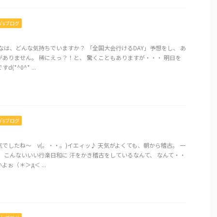
mo’sブログ
なは、どんな気持ちでいますか？ 「全国大会行けるDAY」予想をし、 あ
ありません。 稀にえっ？！と、 驚くこともありますが・・・ 明日を
*^0^* ...
mo’sブログ
でしたね～ v(。・・。)イエィッ♪ 天気がよくても、朝から稽古。 一
 こんないいい行楽日和に 汗をかき稽古をしているなんて、 なんて・・
ぉ（＊＞д＜ ...