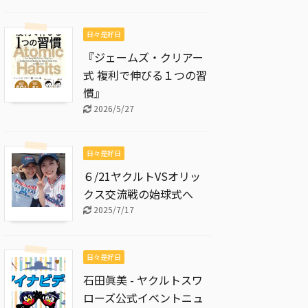
日々是好日
『ジェームズ・クリアー
式 複利で伸びる１つの習
慣』
2026/5/27
日々是好日
６/21ヤクルトVSオリッ
クス交流戦の始球式へ
2025/7/17
日々是好日
石田眞美 - ヤクルトスワ
ローズ公式イベントニュ