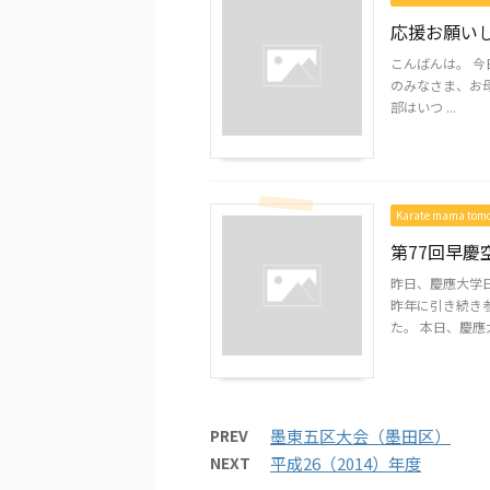
応援お願いし
こんばんは。 今日
のみなさま、お母さ
部はいつ ...
Karate mama to
第77回早慶
昨日、慶應大学
昨年に引き続き
た。 本日、慶應大
PREV
墨東五区大会（墨田区）
NEXT
平成26（2014）年度