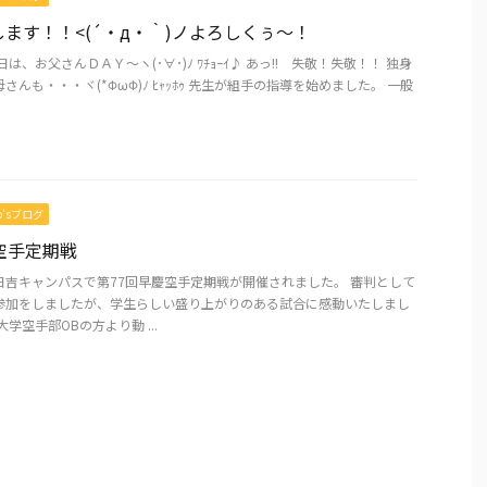
ます！！<(´・д・｀)ノよろしくぅ～！
は、お父さんＤＡＹ～ヽ(･∀･)ﾉ ﾜﾁｮｰｲ♪ あっ!! 失敬！失敬！！ 独身
んも・・・ヾ(*ΦωΦ)ﾉ ﾋｬｯﾎｩ 先生が組手の指導を始めました。 一般
mo’sブログ
空手定期戦
日吉キャンパスで第77回早慶空手定期戦が開催されました。 審判として
参加をしましたが、学生らしい盛り上がりのある試合に感動いたしまし
学空手部OBの方より動 ...