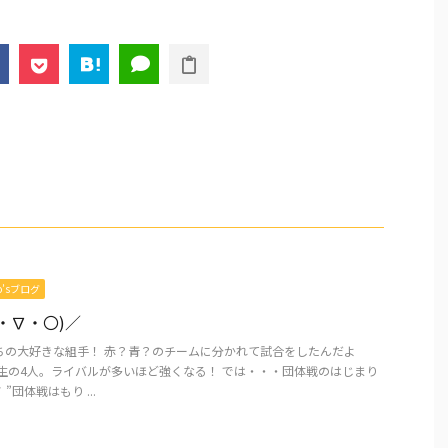
mo’sブログ
・∇・〇)／
ちの大好きな組手！ 赤？青？のチームに分かれて試合をしたんだよ
一年生の4人。ライバルが多いほど強くなる！ では・・・団体戦のはじまり
 ”団体戦はもり ...