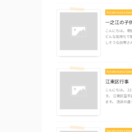
Karate mama to
一之江の子
こんにちは。 明
どんな気持ちで
しそうな白帯さんた
Karate mama to
江東区行事
こんにちは。 2
す。 江東区空
ます。 流派の違う
Karate mama to