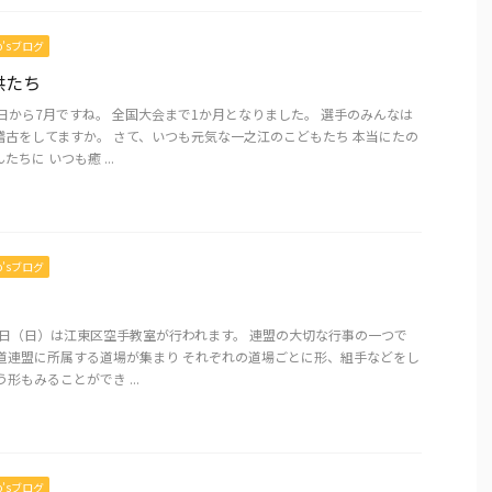
mo’sブログ
供たち
日から7月ですね。 全国大会まで1か月となりました。 選手のみんなは
稽古をしてますか。 さて、いつも元気な一之江のこどもたち 本当にたの
ちに いつも癒 ...
mo’sブログ
2日（日）は江東区空手教室が行われます。 連盟の大切な行事の一つで
手道連盟に所属する道場が集まり それぞれの道場ごとに形、組手などをし
形もみることができ ...
mo’sブログ