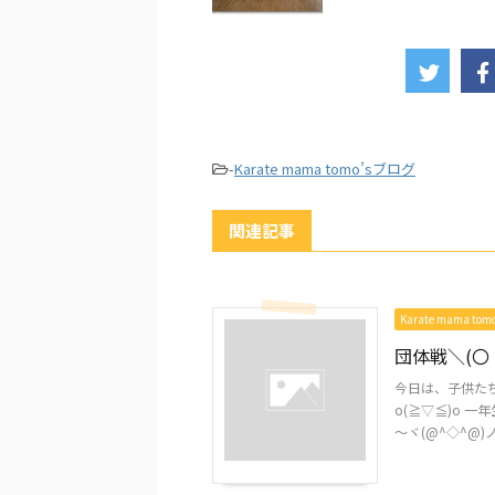
-
Karate mama tomo’sブログ
関連記事
Karate mama to
団体戦＼(〇
今日は、子供た
o(≧▽≦)o 
～ヾ(@^◇^@)ノ