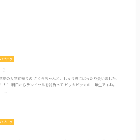
mo’sブログ
！！
小学校の入学式帰りの さくらちゃんと、しゅう君にばったり会いました。
！！” 明日からランドセルを背負って ピッカピッカの一年生ですね。
...
mo’sブログ