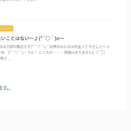
mo’sブログ
いことはない～♪(*´○｀)o～
日は三部の稽古です(*＾▽＾)／ 白帯のみんなは先生って やさしい～っ
ね (*＾▽＾)／ うん！ ところが・・・ 笑顔はありませんΣ（￣□
帯さ ...
ます。