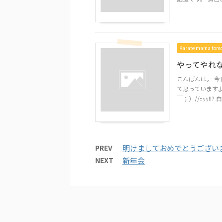
Karate mama to
やってやれな
こんばんは。 今
て思っていますよ
￣；）//ｪｯｯ!!? 白
PREV
明けましておめでとうござい
NEXT
新年会