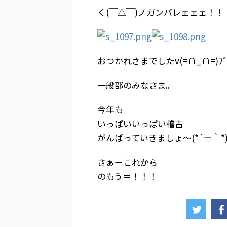
く(￣△￣)ノガンバレェェェ！！
おつかれさまでしたv(=∩_∩=)ﾌﾞｲ
一般部のみなさま。
今年も
いっぱいいっぱい稽古
がんばっていきましょ～(*´ー｀*
さぁーこれから
のもう＝！！！