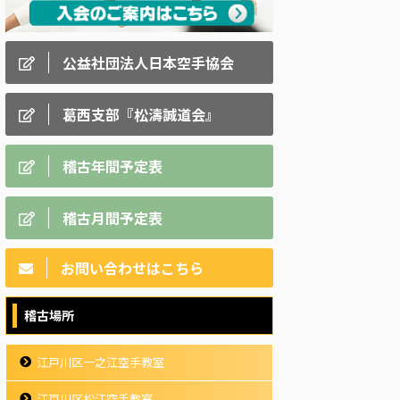
公益社団法人日本空手協会
葛西支部『松濤誠道会』
稽古年間予定表
稽古月間予定表
お問い合わせはこちら
稽古場所
江戸川区一之江空手教室
江戸川区松江空手教室