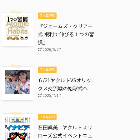
日々是好日
『ジェームズ・クリアー
式 複利で伸びる１つの習
慣』
2026/5/27
日々是好日
６/21ヤクルトVSオリッ
クス交流戦の始球式へ
2025/7/17
日々是好日
石田眞美 - ヤクルトスワ
ローズ公式イベントニュ