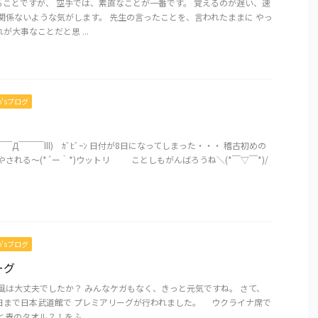
ることですが、 空手では、素直なことが一番です。 覚えるのが遅い、速
関係ないような気がします。 先生の言ったことを、言われたままに やっ
が大事なことだと思 ...
mo’sブログ
￣Д￣￣￣lll) ｶﾞﾋﾞｰﾝ 日付が8日になってしまった・・・ 稽古初めの
れる～(*´ー｀*)ウットリ ことしもがんばろうね＼(*￣▽￣*)/
mo’sブログ
ーグ
風は大丈夫でしたか？ みんなケガもなく、きっと元気ですね。 さて、
日まで日本武道館で プレミアリーグが行われました。 ウクライナ席で
青のタオル？！をふ ...