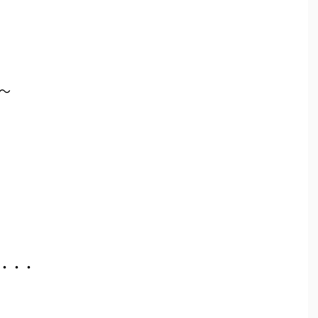
～
・・・