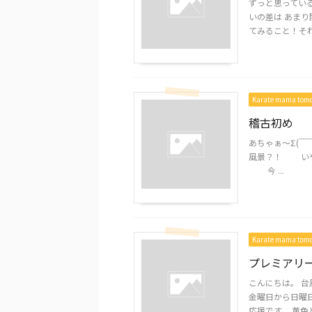
ずっと思ってい
いの差は あまり
てみること！それ
Karate mama to
稽古初め
あちゃぁ～Σ(￣￣
風景？！ いやさ
今 ...
Karate mama to
プレミアリ
こんにちは。 台
金曜日から日曜
応援です。 黄色と