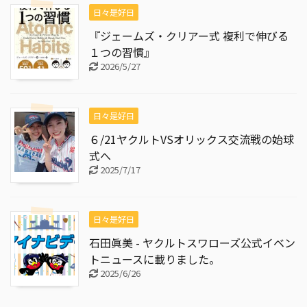
日々是好日
『ジェームズ・クリアー式 複利で伸びる
１つの習慣』
2026/5/27
日々是好日
６/21ヤクルトVSオリックス交流戦の始球
式へ
2025/7/17
日々是好日
石田眞美 - ヤクルトスワローズ公式イベン
トニュースに載りました。
2025/6/26