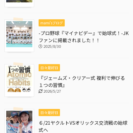
mami'sブログ
-プロ野球『マイナビデー』で始球式！-JK
ファンに掲載されました！！
2025/8/30
日々是好日
『ジェームズ・クリアー式 複利で伸びる
１つの習慣』
2026/5/27
日々是好日
６/21ヤクルトVSオリックス交流戦の始球
式へ