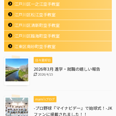
江戸川区一之江空手教室
江戸川区松江空手教室
江戸川区清新町空手教室
江戸川区臨海町空手教室
江東区南砂町空手教室
日々是好日
2026年3月 進学・就職の嬉しい報告
2026/4/15
mami'sブログ
-プロ野球『マイナビデー』で始球式！-JK
ファンに掲載されました！！