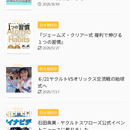
2025/8/30
日々是好日
『ジェームズ・クリアー式 複利で伸びる
１つの習慣』
2026/5/27
日々是好日
６/21ヤクルトVSオリックス交流戦の始球
式へ
2025/7/17
日々是好日
石田眞美 - ヤクルトスワローズ公式イベン
トニュースに載りました。