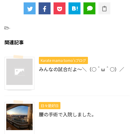
-
関連記事
Karate mama tomo’sブログ
みんなの試合だよ～＼（○＾ω＾○）／
日々是好日
腰の手術で入院しました。