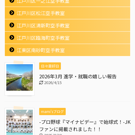
江戸川区一之江空手教室
江戸川区松江空手教室
江戸川区清新町空手教室
江戸川区臨海町空手教室
江東区南砂町空手教室
日々是好日
2026年3月 進学・就職の嬉しい報告
2026/4/15
mami'sブログ
-プロ野球『マイナビデー』で始球式！-JK
ファンに掲載されました！！