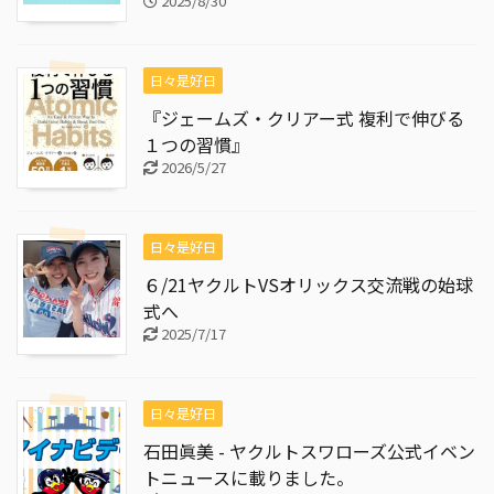
2025/8/30
日々是好日
『ジェームズ・クリアー式 複利で伸びる
１つの習慣』
2026/5/27
日々是好日
６/21ヤクルトVSオリックス交流戦の始球
式へ
2025/7/17
日々是好日
石田眞美 - ヤクルトスワローズ公式イベン
トニュースに載りました。