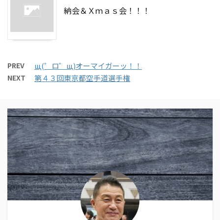
納会＆Ｘｍａｓ会！！！
PREV
щ(゜ロ゜щ)オーマイガーッ！！
NEXT
第４３回東京都空手道選手権