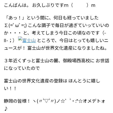
こんばんは。
お久しぶりですｍ（ ）m
「あっ！」という間に、何日も経っていました
∑(=ﾟωﾟ=;)
こんな調子で毎日が過ぎていっていいの
か・・・
と、考えてしまう今日この頃なのです（-
Ⅱ-；）
ところで、今日はとっても嬉しいニ
ュースが！
富士山が世界文化遺産になりましたね。
３年近くずっと富士山の麓、御殿場西高校に
お世話
になっていたので
富士山の世界文化遺産の登録は
ほんとうに嬉し
い！！
静岡の皆様！
ヽ(〃'▽'〃)ノ☆゜'・:*☆オメデトォ
♪