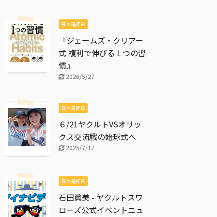
日々是好日
『ジェームズ・クリアー
式 複利で伸びる１つの習
慣』
2026/5/27
日々是好日
６/21ヤクルトVSオリッ
クス交流戦の始球式へ
2025/7/17
日々是好日
石田眞美 - ヤクルトスワ
ローズ公式イベントニュ