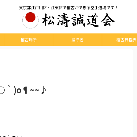
東京都江戸川区・江東区で稽古ができる空手道場です！
稽古場所
指導者
稽古日程表
○｀)o¶~~♪