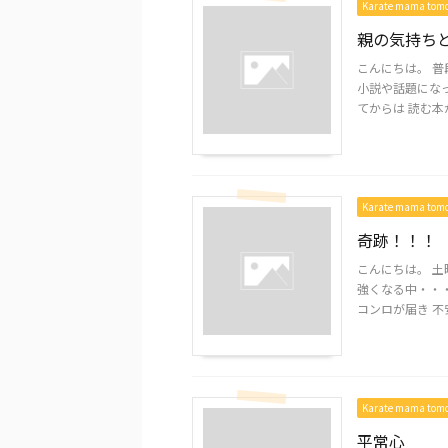
Karate mama to
親の気持ち
こんにちは。 
小説や話題にな
てからは 読む本が
Karate mama to
奇跡！！！
こんにちは。 土
強くなる中・・・
コンロが届き 不安い
Karate mama to
平常心