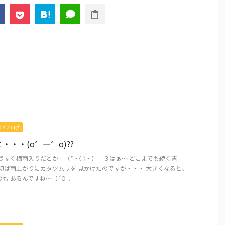
mo’sブログ
・・・(o゜ー゜o)??
もうすぐ梅雨入りだとか （*・○・）＝３はぁ～ どこまでも続く青
頃は雨上がりにカタツムリを 見かけたのですが・・・ 大きくなると、
 あるんですね～（´O ...