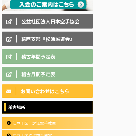
公益社団法人日本空手協会
葛西支部『松濤誠道会』
稽古年間予定表
稽古月間予定表
お問い合わせはこちら
稽古場所
江戸川区一之江空手教室
江戸川区松江空手教室