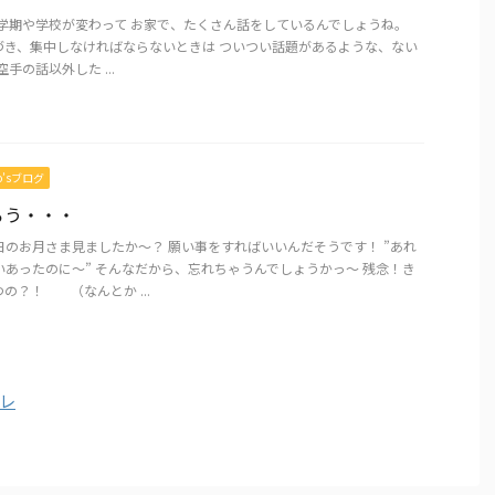
新学期や学校が変わって お家で、たくさん話をしているんでしょうね。
合が近づき、集中しなければならないときは ついつい話題があるような、ない
手の話以外した ...
mo’sブログ
ろう・・・
日のお月さま見ましたか～？ 願い事をすればいいんだそうです！ ”あれ
いあったのに～” そんなだから、忘れちゃうんでしょうかっ～ 残念！き
の？！ （なんとか ...
テレ