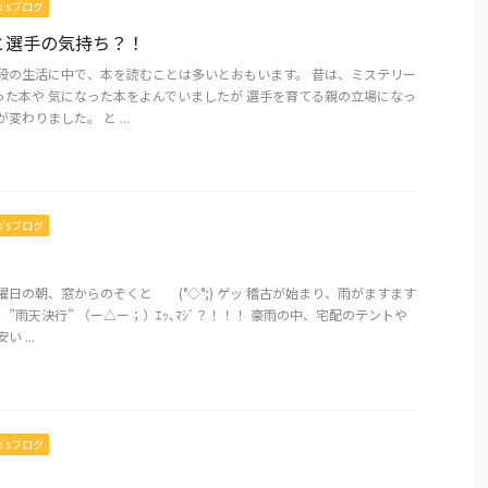
mo’sブログ
と選手の気持ち？！
普段の生活に中で、本を読むことは多いとおもいます。 昔は、ミステリー
った本や 気になった本をよんでいましたが 選手を育てる親の立場になっ
変わりました。 と ...
mo’sブログ
曜日の朝、窓からのぞくと (°◇°;) ゲッ 稽古が始まり、雨がますます
 ”雨天決行” （ー△ー；）ｴｯ､ﾏｼﾞ？！！！ 豪雨の中、宅配のテントや
 ...
mo’sブログ