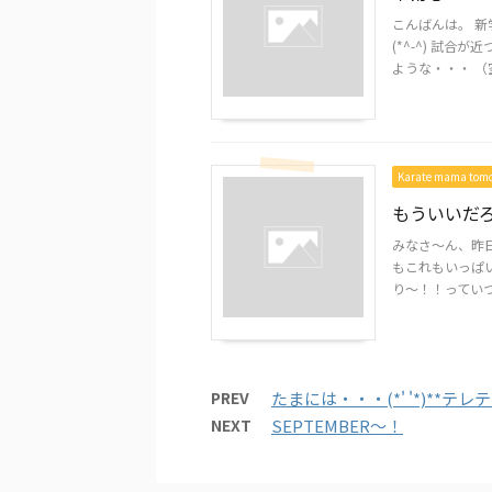
こんばんは。 
(*^-^) 試
ような・・・ （空
Karate mama to
もういいだ
みなさ～ん、昨
もこれもいっぱ
り～！！っていつ
PREV
たまには・・・(*' '*)**テレ
NEXT
SEPTEMBER～！