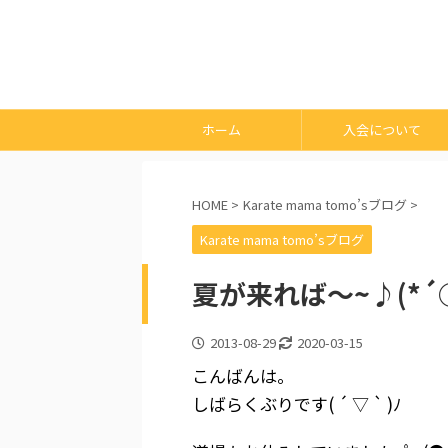
ホーム
入会について
HOME
>
Karate mama tomo’sブログ
>
Karate mama tomo’sブログ
夏が来れば～~♪(*´
2013-08-29
2020-03-15
こんばんは。
しばらくぶりです( ´ ▽ ` )ﾉ