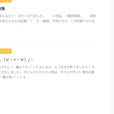
特集
ごめんなさい！ おそくなりました。 小学生、一般団体戦。 団体
母さんたちの応援(´▽｀*)/ 一般部、子供たちは、この応援ではげま
。 ...
mo’sブログ
（∀・=・∀）/∴
鬼はそと～、幅はうち～”って みんなは、もう豆まき終りましたか？ 今
まきをしました。 子どもたちが小さい頃は、子どもが作った 鬼のお面
誰が鬼？”って き ...