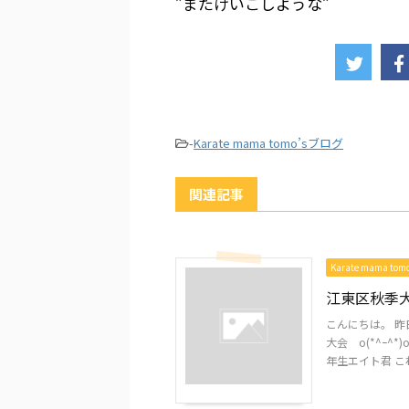
”またけいこしような”
-
Karate mama tomo’sブログ
関連記事
Karate mama to
江東区秋季
こんにちは。 
大会 o(*^ｰ
年生エイト君 これ