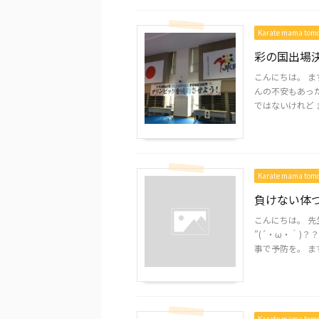
Karate mama to
彩の国出場
こんにちは。 
んの不安もあっ
ではないけれど まず
Karate mama to
負けない体
こんにちは。 先
”(´・ω・｀)？
事で予防を。 まずは
Karate mama to