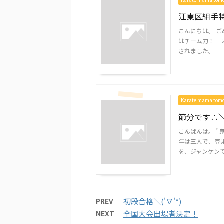
江東区組手
こんにちは。 
はチーム力！ お
されました
Karate mama to
節分です∴＼
こんばんは。 ”
年は三人で、豆
を、ジャンケンで”
PREV
初段合格＼('∇'*)
NEXT
全国大会出場者決定！