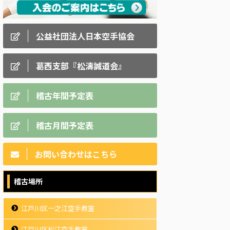
公益社団法人日本空手協会
葛西支部『松濤誠道会』
稽古年間予定表
稽古月間予定表
お問い合わせはこちら
稽古場所
江戸川区一之江空手教室
江戸川区松江空手教室