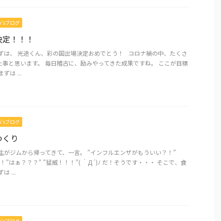
mo’sブログ
決定！！！
まずは、 光途くん、彩の国出場決定おめでとう！ コロナ禍の中、たくさ
た事と思います。 毎日稽古に、励みやってきた成果ですね。 ここが目標
は ...
mo’sブログ
つくり
生がジムから帰ってきて、一言。 ”インフルエンザがもういい？！”
？！”はぁ？？？” ”猛威！！！”( ｀Д´)ﾉ だ！そうです・・・ そこで、食
 ...
mo’sブログ