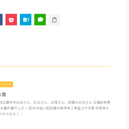
mo’sブログ
大会
昨日は選手のみなさん、お父さん、お母さん、応援のみなさん 江東区秋季
^*)oお疲れ様でした！ 区の大会に初出場の低学年２年生コウタ君 中学年４
からもたく ...