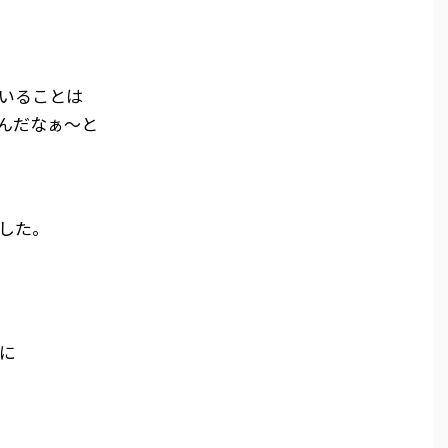
いることは
んだなぁ～と
した。
に