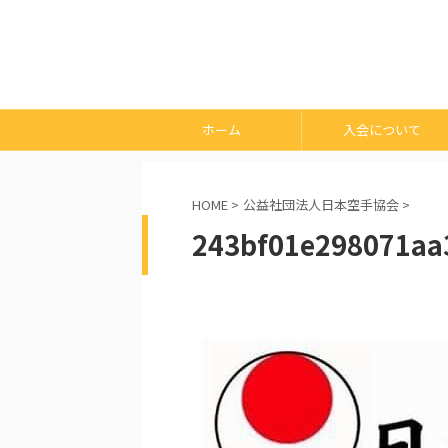
ホーム
入会について
HOME
>
公益社団法人日本空手協会
>
243bf01e298071aa