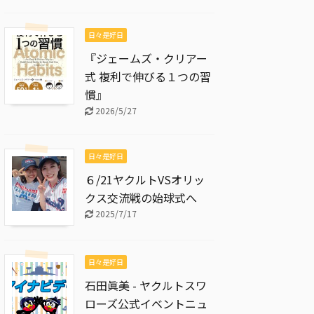
日々是好日
『ジェームズ・クリアー
式 複利で伸びる１つの習
慣』
2026/5/27
日々是好日
６/21ヤクルトVSオリッ
クス交流戦の始球式へ
2025/7/17
日々是好日
石田眞美 - ヤクルトスワ
ローズ公式イベントニュ