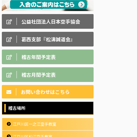
公益社団法人日本空手協会
葛西支部『松濤誠道会』
稽古年間予定表
稽古月間予定表
お問い合わせはこちら
稽古場所
江戸川区一之江空手教室
江戸川区松江空手教室