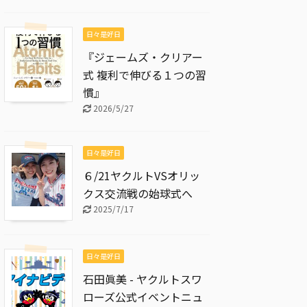
日々是好日
『ジェームズ・クリアー
式 複利で伸びる１つの習
慣』
2026/5/27
日々是好日
６/21ヤクルトVSオリッ
クス交流戦の始球式へ
2025/7/17
日々是好日
石田眞美 - ヤクルトスワ
ローズ公式イベントニュ