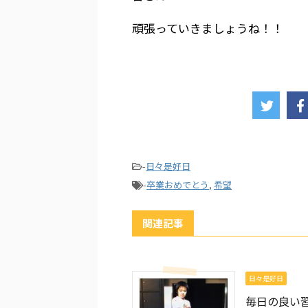
頑張っていきましょうね！！
-
日々是好日
-
卒業おめでとう
,
希望
関連記事
日々是好日
毎日の良い