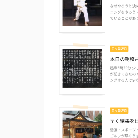
なぜやろうと決
ニングをやろう
でいることがありま
日々是好日
本日の朝稽
起床6時30分 
が起きてきたの
ングする人は少なか
日々是好日
早く結果を
勉強・スポーツ
ゴルフが早くう