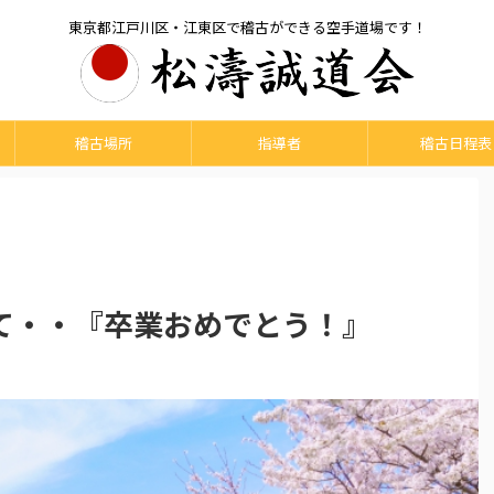
東京都江戸川区・江東区で稽古ができる空手道場です！
稽古場所
指導者
稽古日程表
て・・『卒業おめでとう！』