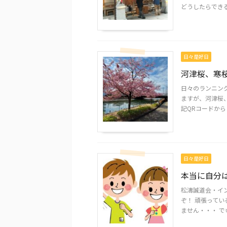
どうしたらできる
日々是好日
河津桜、寒
日々のランニン
ますが、河津桜、
記QRコードからご
日々是好日
本当に自分
松濤誠道会・イ
ぞ！ 頑張って
ません・・・ でも