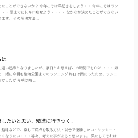
めたことができないか？ 今年こそは早起きをしよう・・ 今年こそはラン
・・・ 夏までに何キロ痩せよう・・・・ なかなか決めたことができない
す。 その解決方法 ...
古は
少し遅い起床となりましたが、祭日とお思えばこの時間でもOKか・・・ 娘
で一緒に今朝も臨海公園までのランニング 昨日は雨だったため、ランニ
ったが 今朝は晴 ...
出したいと思い、精進に行きつく。
・趣味などで、楽して満点を取る方法・試合で優勝したい・サッカー・
まくなりたい・・・等々、考えた事があると思います。 果たしてそれは