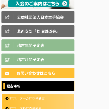
公益社団法人日本空手協会
葛西支部『松濤誠道会』
稽古年間予定表
稽古月間予定表
お問い合わせはこちら
稽古場所
江戸川区一之江空手教室
江戸川区松江空手教室