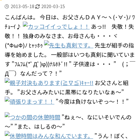
2013-05-18
2020-03-15
こんばんは。
今日は、お父さんＤＡＹ～ヽ(･∀･)ﾉ ﾜ
ﾁｮｰｲ♪
あっ!! 失敬！失
敬！！
独身のみなさま、お母さんも・・・ヾ
(*ΦωΦ)ﾉ ﾋｬｯﾎｩ
先生が組手の指
導を始めました。
一般部はいつも真剣に聞いていま
す
”ﾌﾑﾌﾑ(*ﾟДﾟ)φ))ﾅﾙﾎﾄﾞ!! ”
子供達は・・・
” (；￣
Д￣）なんだって？！”
お父さんと組
手。
”お父さんみたいに黒帯になりたいなぁ～”
”今度は負けないぞっ～！！”
”ねぇ～、なにいそいでんの
～”
”また、はしるの～”
”うん！ぼく、