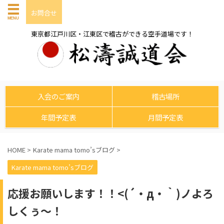
お問合せ
東京都江戸川区・江東区で稽古ができる空手道場です！
入会のご案内
稽古場所
年間予定表
月間予定表
HOME
>
Karate mama tomo’sブログ
>
Karate mama tomo’sブログ
応援お願いします！！<(´・д・｀)ノよろ
しくぅ～！