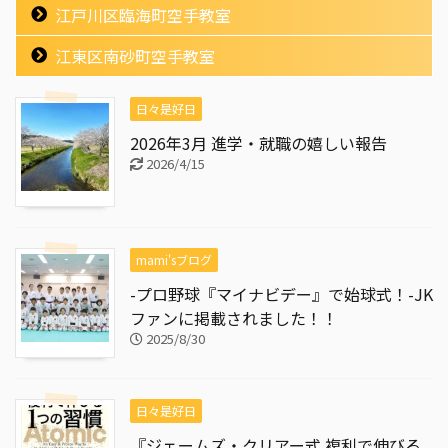
江戸川区臨海町空手教室
江東区南砂町空手教室
日々是好日
2026年3月 進学・就職の嬉しい報告
2026/4/15
mami'sブログ
-プロ野球『マイナビデー』で始球式！-JK
ファンに掲載されました！！
2025/8/30
日々是好日
『ジェームズ・クリアー式 複利で伸びる