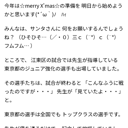
今年は☆merry X'mas☆の準備を
明日から始めよう
かと思います(*´ω｀)ﾉ ﾊｨ
みんなは、サンタさんに
何をお願いするんでしょう
ね？
（ひそひそ…（／・０）三ｃ（¨*）ｃ（¨*）
フムフム… ）
ところで、
江東区の試合では先生が指導している
東京都のジュニア強化の選手も出場していました。
その選手たちは、試合が終わると
「こんなふうに戦
ったのですが・・・」
先生が「見ていたよ・・・」
と。
東京都の選手は全国でも
トップクラスの選手です。