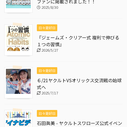
ファンに掲載されました！！
2025/8/30
日々是好日
『ジェームズ・クリアー式 複利で伸びる
１つの習慣』
2026/5/27
日々是好日
６/21ヤクルトVSオリックス交流戦の始球
式へ
2025/7/17
日々是好日
石田眞美 - ヤクルトスワローズ公式イベン