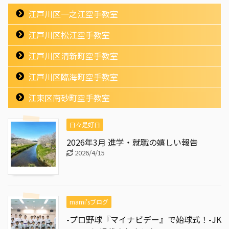
江戸川区一之江空手教室
江戸川区松江空手教室
江戸川区清新町空手教室
江戸川区臨海町空手教室
江東区南砂町空手教室
日々是好日
2026年3月 進学・就職の嬉しい報告
2026/4/15
mami'sブログ
-プロ野球『マイナビデー』で始球式！-JK