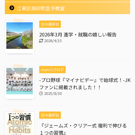
江東区南砂町空手教室
日々是好日
2026年3月 進学・就職の嬉しい報告
2026/4/15
mami'sブログ
-プロ野球『マイナビデー』で始球式！-JK
ファンに掲載されました！！
2025/8/30
日々是好日
『ジェームズ・クリアー式 複利で伸びる
１つの習慣』