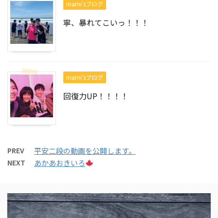
mami'sブログ
寧、暴れてこいっ！！！
mami'sブログ
回復力UP！！！！
PREV
平安二段の動画を公開します。
NEXT
あかあおきいろ