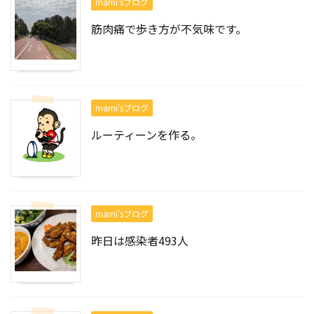
mami'sブログ
筋肉痛で歩き方が不気味です。
mami'sブログ
ルーティーンを作る。
mami'sブログ
昨日は感染者493人