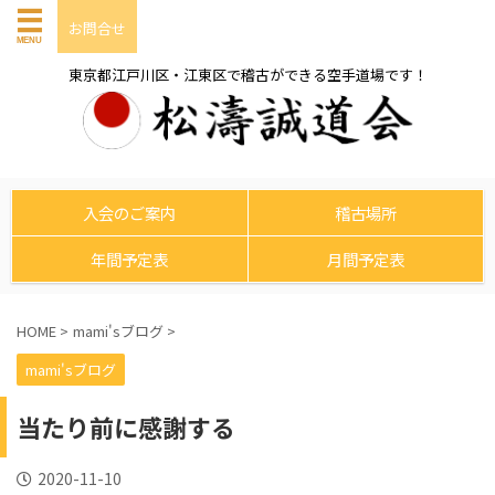
お問合せ
東京都江戸川区・江東区で稽古ができる空手道場です！
入会のご案内
稽古場所
年間予定表
月間予定表
HOME
>
mami'sブログ
>
mami'sブログ
当たり前に感謝する
2020-11-10