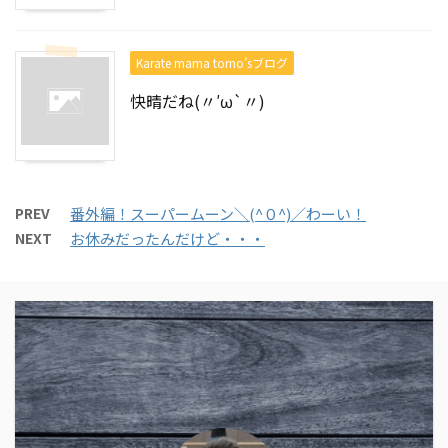
Karate mama tomo’sブログ
快晴だね(〃′ω`〃)
PREV
番外編！スーパームーン＼(^０^)／わーい！
NEXT
お休みだったんだけど・・・