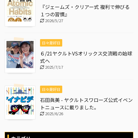
『ジェームズ・クリアー式 複利で伸びる
１つの習慣』
2026/5/27
日々是好日
６/21ヤクルトVSオリックス交流戦の始球
式へ
2025/7/17
日々是好日
石田眞美 - ヤクルトスワローズ公式イベン
トニュースに載りました。
2025/6/26