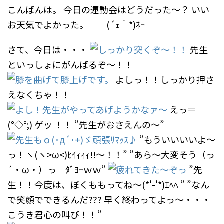
こんばんは。
今日の運動会はどうだった～？
いい
お天気でよかった。 (´ｪ｀*)ﾈｰ
さて、今日は・・・
先生
といっしょにがんばるぞ～！！
よしっ！！しっかり押さ
えなくちゃ！！
えっ＝
(°◇°;) ゲッ ！！
”先生がおさえんの～”
”もういいいいよ～
っ！ヽ(ヽ>ω<)ﾋｲｨｨｨ!!～！！”
”あら～大変そう（っ
´・ω・）っ ﾀﾞﾖｰｗｗ”
”先
生！！今度は、ぼくももってね～(*'-'*)ｴﾍﾍ ”
”なん
で笑顔でできるんだ???
早く終わってよっ～・・・
こうき君心の叫び！！”