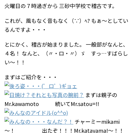
火曜日の７時過ぎから
三砂中学校で稽古です。
これが、風もなく音もなく（∵）ﾍ?
もぁ～としてい
るんですよ・・・
とにかく、稽古が始まりました。
一般部がなんと、
４名！
なんと、（〃・ロ・〃）ゞ すっ…すばらし
い～！！
まずはご紹介を・・・
まずは親子の
Mr.kawamoto 続いてMr.satou=!!
チャーミーmikami
～！ 出たぞ！！！Mr.katayama!～！！