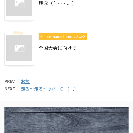
残念（´・-・。）
Karate mama tomo’sブログ
全国大会に向けて
PREV
お盆
NEXT
走る～走る～♪(*￣O￣)~♪