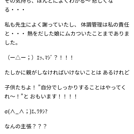
その気持ち、ほんとによくわかる～
悲しくな
る・・・
私も先生によく謝っていたし、
体調管理は私の責任
と・・・
熱をだした娘にムカついたことまでありま
した。
（ー△ー；）ｴｯ､ﾏｼﾞ？！！！
たしかに親がしなければいけないことは
あるけれど
子供たちよ！
”自分でしっかりすることはやってく
れ～！”と
おもいます！！！！
σ(∧_∧；)ｴ､ﾜﾀｼ?
なんの主張？？？