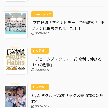
mami'sブログ
-プロ野球『マイナビデー』で始球式！-JK
ファンに掲載されました！！
2025/8/30
日々是好日
『ジェームズ・クリアー式 複利で伸びる
１つの習慣』
2026/5/27
日々是好日
６/21ヤクルトVSオリックス交流戦の始球
式へ
2025/7/17