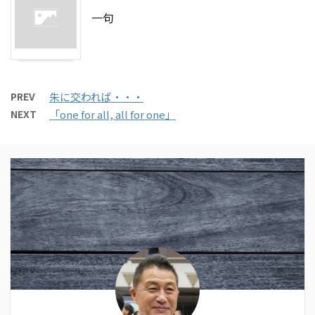
一句
PREV
朱に交われば・・・
NEXT
「one for all, all for one」