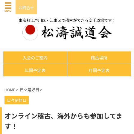
お問合せ
東京都江戸川区・江東区で稽古ができる空手道場です！
入会のご案内
稽古場所
年間予定表
月間予定表
HOME
>
日々是好日
>
日々是好日
オンライン稽古、海外からも参加してま
す！