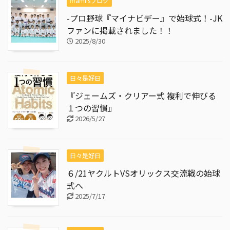
mami'sブログ
-プロ野球『マイナビデー』で始球式！-JK
ファンに掲載されました！！
2025/8/30
日々是好日
『ジェームズ・クリアー式 複利で伸びる
１つの習慣』
2026/5/27
日々是好日
６/21ヤクルトVSオリックス交流戦の始球
式へ
2025/7/17