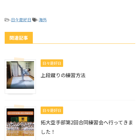
-
日々是好日
-
海外
関連記事
日々是好日
上段蹴りの練習方法
日々是好日
拓大空手部第2回合同練習会へ行ってきま
した！