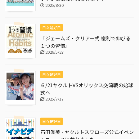
2025/8/30
日々是好日
『ジェームズ・クリアー式 複利で伸びる
１つの習慣』
2026/5/27
日々是好日
６/21ヤクルトVSオリックス交流戦の始球
式へ
2025/7/17
日々是好日
石田眞美 - ヤクルトスワローズ公式イベン