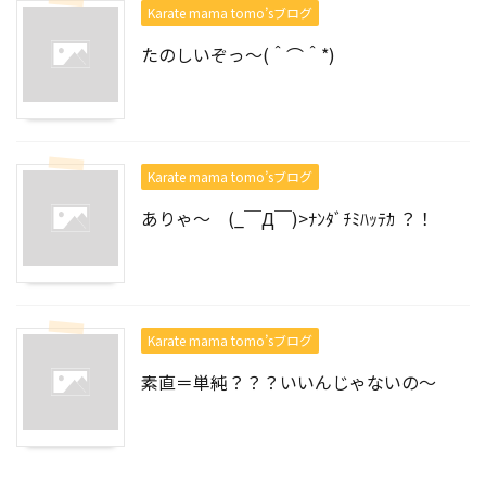
Karate mama tomo’sブログ
たのしいぞっ～(＾⌒＾*)
Karate mama tomo’sブログ
ありゃ～ (_￣Д￣)>ﾅﾝﾀﾞﾁﾐﾊｯﾃｶ ？！
Karate mama tomo’sブログ
素直＝単純？？？いいんじゃないの～