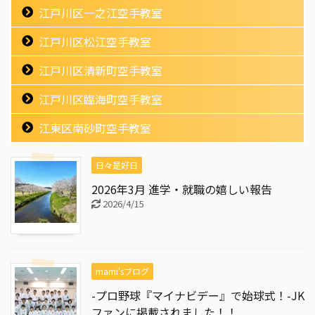
江戸川区一之江空手教室
江戸川区松江空手教室
江戸川区清新町空手教室
江戸川区臨海町空手教室
江東区南砂町空手教室
日々是好日
2026年3月 進学・就職の嬉しい報告
2026/4/15
mami'sブログ
-プロ野球『マイナビデー』で始球式！-JK
ファンに掲載されました！！