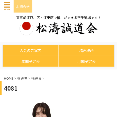
お問合せ
東京都江戸川区・江東区で稽古ができる空手道場です！
入会のご案内
稽古場所
年間予定表
月間予定表
HOME
>
指導者
>
指導員
>
4081