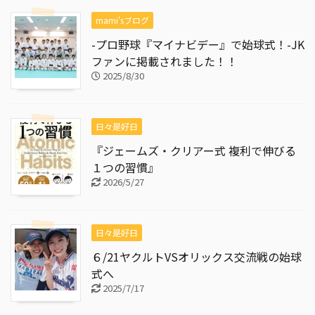
mami'sブログ
-プロ野球『マイナビデー』で始球式！-JK
ファンに掲載されました！！
2025/8/30
日々是好日
『ジェームズ・クリアー式 複利で伸びる
１つの習慣』
2026/5/27
日々是好日
６/21ヤクルトVSオリックス交流戦の始球
式へ
2025/7/17