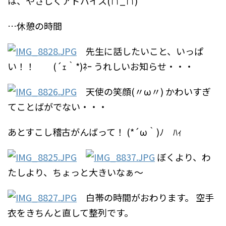
は、やさしくアドバイス(∩_∩)
…休憩の時間
先生に話したいこと、いっぱ
い！！ (´ｪ｀*)ﾈｰ
うれしいお知らせ・・・
天使の笑顔(〃ω〃)
かわいすぎ
てことばがでない・・・
あとすこし稽古がんばって！
(*´ω｀)ﾉ ﾊｨ
ぼくより、わ
たしより、ちょっと大きいなぁ～
白帯の時間がおわります。
空手
衣をきちんと直して整列です。