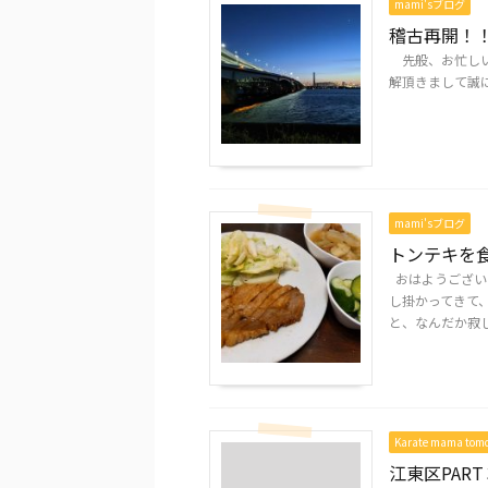
mami'sブログ
稽古再開！
先般、お忙しい
解頂きまして誠に
mami'sブログ
トンテキを
おはようござい
し掛かってきて
と、なんだか寂し .
Karate mama to
江東区PART