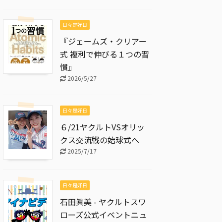
日々是好日
『ジェームズ・クリアー
式 複利で伸びる１つの習
慣』
2026/5/27
日々是好日
６/21ヤクルトVSオリッ
クス交流戦の始球式へ
2025/7/17
日々是好日
石田眞美 - ヤクルトスワ
ローズ公式イベントニュ