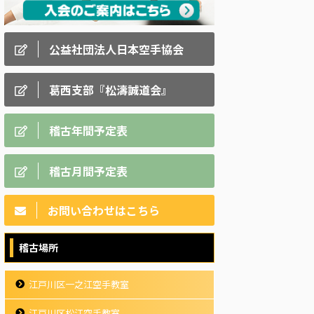
公益社団法人日本空手協会
葛西支部『松濤誠道会』
稽古年間予定表
稽古月間予定表
お問い合わせはこちら
稽古場所
江戸川区一之江空手教室
江戸川区松江空手教室