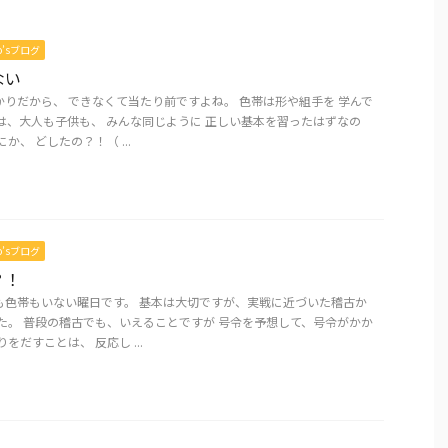
mo’sブログ
ない
りだから、 できなくて当たり前ですよね。 色帯は形や組手を 学んで
は、大人も子供も、 みんな同じように 正しい基本を習ったはずなの
か、 どしたの？！（ ...
mo’sブログ
？！
も色帯もいない曜日です。 基本は大切ですが、実戦に近づいた稽古か
た。 普段の稽古でも、いえることですが 号令を予想して、号令がかか
をだすことは、 反応し ...