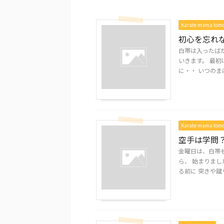
Karate mama to
初心を忘れ
白帯は入ったばか
いきます。 最初
に・・ いつのまに
Karate mama to
空手は学問
金曜日は、白帯
ら、 始まりまし
る前に 突きや蹴り