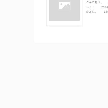
こんにちは。 
～！！ がんば
だよね。 試合の