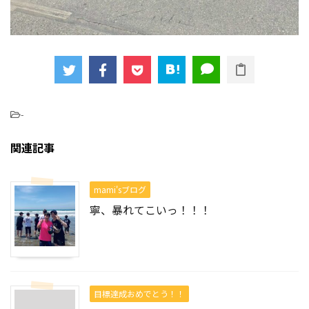
-
関連記事
mami'sブログ
寧、暴れてこいっ！！！
目標達成おめでとう！！