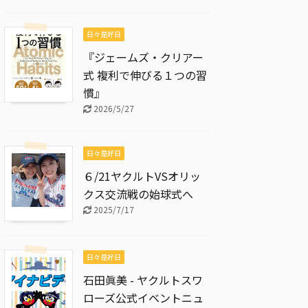
日々是好日
『ジェームズ・クリアー
式 複利で伸びる１つの習
慣』
2026/5/27
日々是好日
６/21ヤクルトVSオリッ
クス交流戦の始球式へ
2025/7/17
日々是好日
石田眞美 - ヤクルトスワ
ローズ公式イベントニュ