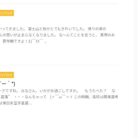
mo’sブログ
いってきました。 富士山と桜がとてもきれいでした。 帰りの車の
んの想いが止まらなくなりました。 な～んてことを言うと、 黒帯のお
更年期ですよ！Σ(￣ロ￣ ...
mo’sブログ
´ー｀*)
ークですね。 みなさん、いかがお過ごしですか。 もうたべた？ な
と菖蒲” ・・・なんちゃって (〃￣ω￣〃ゞ この時期、高校は関東選考
東日本空手道選 ...