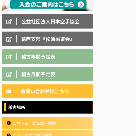
公益社団法人日本空手協会
葛西支部『松濤誠道会』
稽古年間予定表
稽古月間予定表
お問い合わせはこちら
稽古場所
江戸川区一之江空手教室
江戸川区松江空手教室