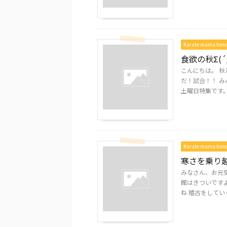
Karate mama to
食欲の秋Σ(
こんにちは。 秋と
だ！試合！！ み
土曜日特集です。 白
Karate mama to
寒さを乗り
みなさん、お元気
館はきついです
ね 稽古をしていく