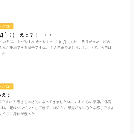
mo’sブログ
´Д｀；) えっ？！・・・
いえば、♪～‘いしやき～いも～‘♪ (ι´Д｀)ﾉ ｵｰｨ!! そうだった！試合
んなが出場できる試合ですね。 １８日まであとすこし。 さて、今日は
 ...
mo’sブログ
越えて
ですか？ 寒さも本格的になってきましたね。 これからの季節。 体育
よね。 足はジンジンとしてきて、 ほんと、感覚がないみたな感じですよ
うちに身体が温った ...