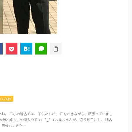
mo’sブログ
たね。 三小の稽古では、子供たちが、 汗をかきながら、頑張っていまし
の弟と妹も、仲間入りです(=^_^=) お兄ちゃんが、違う曜日にも、 稽古
分もいきた ...