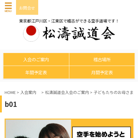
お問合せ
東京都江戸川区・江東区で稽古ができる空手道場です！
入会のご案内
稽古場所
年間予定表
月間予定表
HOME
>
入会案内
>
松濤誠道会入会のご案内
>
子どもたちのお母さまの
b01