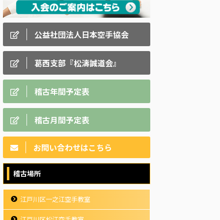
公益社団法人日本空手協会
葛西支部『松濤誠道会』
稽古年間予定表
稽古月間予定表
お問い合わせはこちら
稽古場所
江戸川区一之江空手教室
江戸川区松江空手教室