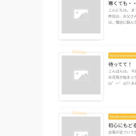
寒くても・
こんにちは。 ます
昨日は、お父さ
は、稽古に励んでい
Karate mama to
待ってて！
こんばんは。 
お花見が始まっ
(o゜ー゜o)?? 
Karate mama to
初心にもど
台風が近づいて