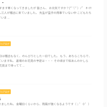
・・
ます寒くなってきましたが 皆さん、 お元気ですか？(*ﾟ▽ﾟ）ﾉ” ｵｰｲ!!
ん三人が稽古に来ていました。 先生が空手の用事でいない中 こどもたち
ま ...
mo’sブログ
今日は稽古もなく、のんびりとした一日でした。 もう、あちらこちらで、
ていますね。 道場のお花見の予定は・・・ その頃まで桜あんのかしら
お花見まで待ってて ...
mo’sブログ
る
きましたね。 金曜日くらいから、雨風が強くなるようです（；゜０゜）