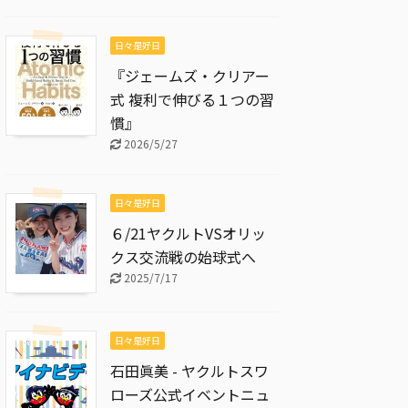
日々是好日
『ジェームズ・クリアー
式 複利で伸びる１つの習
慣』
2026/5/27
日々是好日
６/21ヤクルトVSオリッ
クス交流戦の始球式へ
2025/7/17
日々是好日
石田眞美 - ヤクルトスワ
ローズ公式イベントニュ