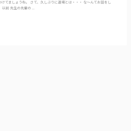
つけてましょうね。 さて、久しぶりに道場とは・・・ な～んてお話をし
以前 先生の先輩の ...