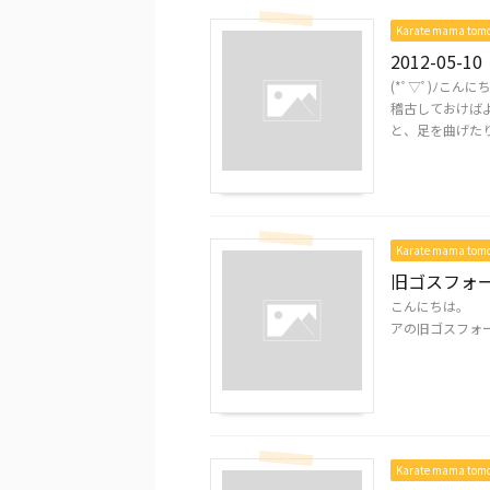
Karate mama to
2012-05-10
(*ﾟ▽ﾟ)ﾉこ
稽古しておけばよ
と、足を曲げたり、
Karate mama to
旧ゴスフォ
こんにちは。
アの旧ゴスフォ
.
Karate mama to