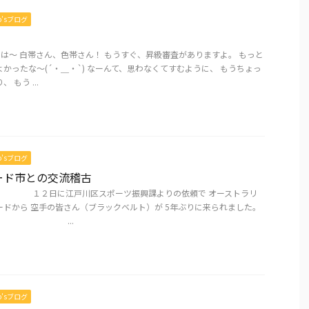
mo’sブログ
んにちは～ 白帯さん、色帯さん！ もうすぐ、昇級審査がありますよ。 もっと
かったな～(´・＿・`) なーんて、思わなくてすむように、 もうちょっ
 もう ...
mo’sブログ
ード市との交流稽古
 １２日に江戸川区スポーツ振興課よりの依頼で オーストラリ
ードから 空手の皆さん（ブラックベルト）が 5年ぶりに来られました。
..
mo’sブログ