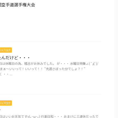
団空手道選手権大会
mo’sブログ
たんだけど・・・
日は休館日の為、稽古がお休みでした。 が・・・ 水曜日特集∠( ﾟдﾟ)/
まぁ、まぁ～いいって！いいって！！ ”先週さぼった分でしょ？！”
・・ ...
mo’sブログ
？
日はいいお天気ですv(｡･ω･｡) 行楽日和・・・ おまけに三連休だったで