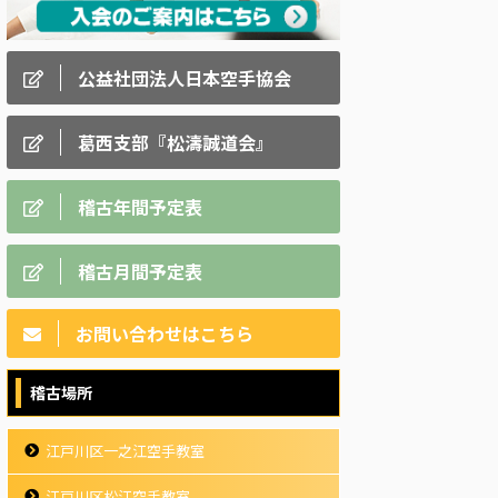
公益社団法人日本空手協会
葛西支部『松濤誠道会』
稽古年間予定表
稽古月間予定表
お問い合わせはこちら
稽古場所
江戸川区一之江空手教室
江戸川区松江空手教室