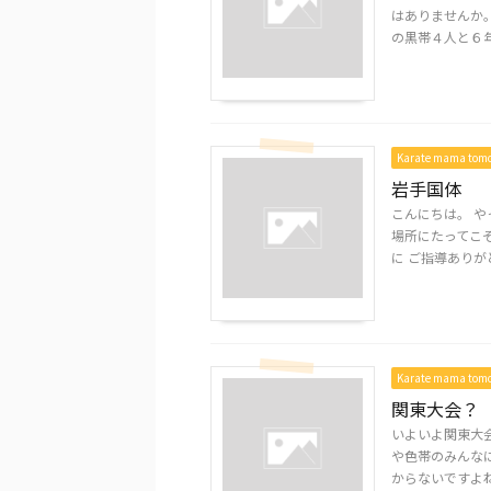
はありませんか。
の黒帯４人と６年生
Karate mama to
岩手国体
こんにちは。 
場所にたってこ
に ご指導ありがと
Karate mama to
関東大会？
いよいよ関東大
や色帯のみんなに
からないですよね。