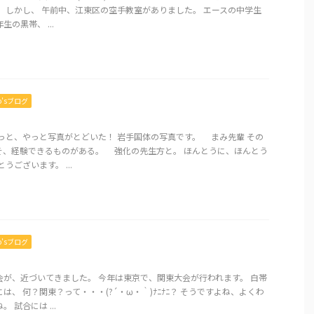
 しかし、 午前中、江東区の空手教室がありました。 エースの中学生
の黒帯、 ...
mo’sブログ
やっと、やっと写真がとどいた！ 岩手国体の写真です。 まみ先輩 その
そ、経験できるものがある。 強化の先生方と。 ほんとうに、ほんとう
うございます。 ...
mo’sブログ
会が、近づいてきました。 今年は東京で、関東大会が行われます。 白帯
は、 何？関東？って・・・(?´・ω・｀)ﾅﾆﾅﾆ？ そうですよね、よくわ
 試合には ...