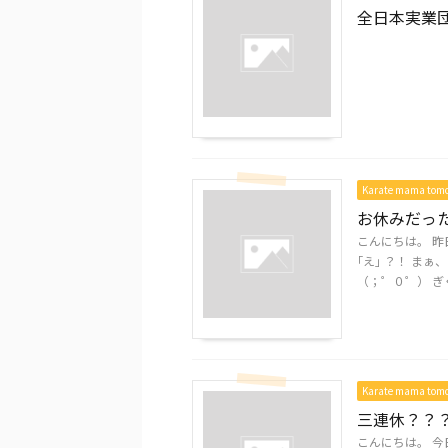
全日本実業
Karate mama to
お休みだっ
こんにちは。 昨
｢え｣ ？！ 
（；゜０゜） ぎく 
Karate mama to
三連休？？
こんにちは。 今