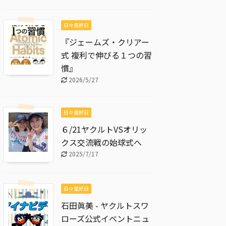
日々是好日
『ジェームズ・クリアー
式 複利で伸びる１つの習
慣』
2026/5/27
日々是好日
６/21ヤクルトVSオリッ
クス交流戦の始球式へ
2025/7/17
日々是好日
石田眞美 - ヤクルトスワ
ローズ公式イベントニュ