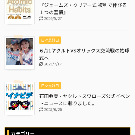
『ジェームズ・クリアー式 複利で伸びる
１つの習慣』
2026/5/27
日々是好日
６/21ヤクルトVSオリックス交流戦の始球
式へ
2025/7/17
日々是好日
石田眞美 - ヤクルトスワローズ公式イベン
トニュースに載りました。
2025/6/26
カテゴリー