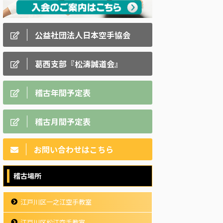
公益社団法人日本空手協会
葛西支部『松濤誠道会』
稽古年間予定表
稽古月間予定表
お問い合わせはこちら
稽古場所
江戸川区一之江空手教室
江戸川区松江空手教室