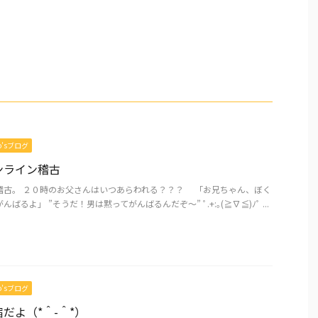
mo’sブログ
ンライン稽古
稽古。 ２０時のお父さんはいつあらわれる？？？ 「お兄ちゃん、ぼく
ばるよ」 ”そうだ！男は黙ってがんばるんだぞ～” ﾟ.+:｡(≧∇≦)ﾉﾟ ...
mo’sブログ
だよ（*＾-＾*）