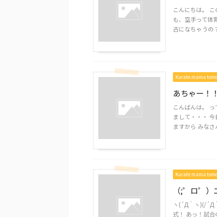
こんにちは。 こ
も、空手って体
古になちゃうの？？？
Karate mama to
あちゃー！
こんばんは。 って
まして・・・ 
ますから みなさん 
Karate mama to
（;゜ロ゜
ヽ(´Д｀ヽ)(/
式！ あっ！試