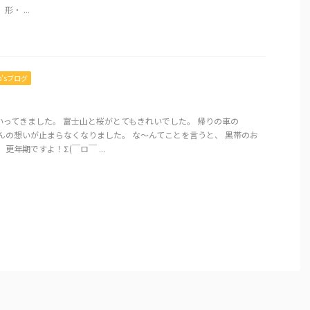
・ ...
mo’sブログ
いってきました。 富士山と桜がとてもきれいでした。 帰りの車の
んの想いが止まらなくなりました。 な～んてことを言うと、 黒帯のお
更年期ですよ！Σ(￣ロ￣ ...