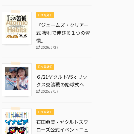
日々是好日
『ジェームズ・クリアー
式 複利で伸びる１つの習
慣』
2026/5/27
日々是好日
６/21ヤクルトVSオリッ
クス交流戦の始球式へ
2025/7/17
日々是好日
石田眞美 - ヤクルトスワ
ローズ公式イベントニュ