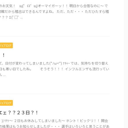
のお天気！ щ(゜ロ゜щ)オーマイガーッ！！ 明日から合宿なのに～ で
育館だから稽古はできるんですよね。 ただ、ただ・・・ ただひたすら稽
 Σ(ﾟ□ﾟ ...
mo’sブログ
！！
、日付が変わってしまいました(*ﾉω<*) ｱﾁｬｰ では、気持ちを切り替え
今日も寒い日でしたね。 そうそう！！！ インフルエンザも流行ってい
...
mo’sブログ
）エェ？？２３日？！
´Д｀)/ｲﾔｧ～ ２日もお休みしてしまいました～ ホント！ビックリ！！ 開会
合の結果はもうお知らせしましたが・・・ 選手はいろいろと思うことがあ