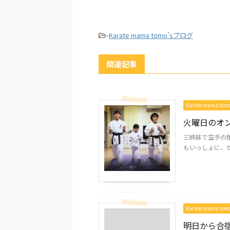
-
Karate mama tomo’sブログ
関連記事
Karate mama to
火曜日のオ
三姉妹で空手の
もいっしょに、がん
Karate mama to
明日から合宿