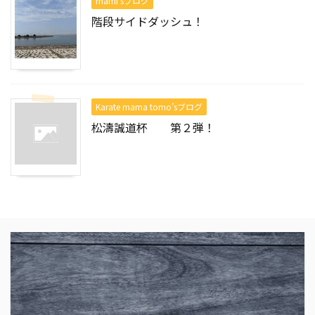
mami'sブログ
階段サイドダッシュ！
Karate mama tomo’sブログ
松濤誠道杯 第２弾！