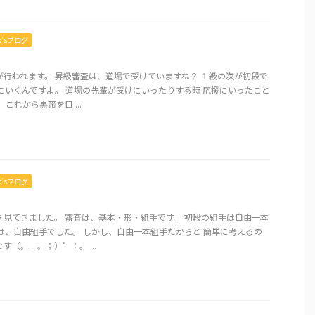
mo’sブログ
が行われます。 昇級審査は、道場で受けていますね？ １級の次が初段で
にいくんですよ。 道場の先輩が受けにいったりする時 応援にいったこと
これから黒帯を目 ...
mo’sブログ
を見てきました。 審査は、基本・形・組手です。 初段の組手は自由一本
は、自由組手でした。 しかし、自由一本組手だからと 簡単に考えるの
す（。＿。；）゜：。 ...