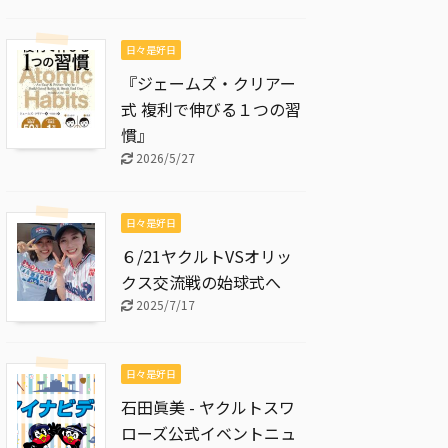
日々是好日
『ジェームズ・クリアー
式 複利で伸びる１つの習
慣』
2026/5/27
日々是好日
６/21ヤクルトVSオリッ
クス交流戦の始球式へ
2025/7/17
日々是好日
石田眞美 - ヤクルトスワ
ローズ公式イベントニュ