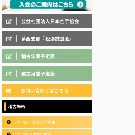
公益社団法人日本空手協会
葛西支部『松濤誠道会』
稽古年間予定表
稽古月間予定表
お問い合わせはこちら
稽古場所
江戸川区一之江空手教室
江戸川区松江空手教室