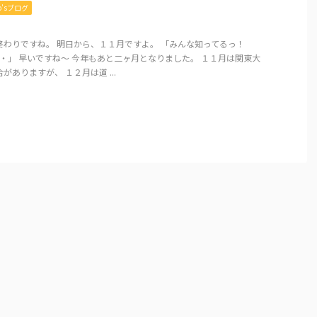
mo’sブログ
終わりですね。 明日から、１１月ですよ。 「みんな知ってるっ！
・」 早いですね～ 今年もあと二ヶ月となりました。 １１月は関東大
がありますが、 １２月は道 ...