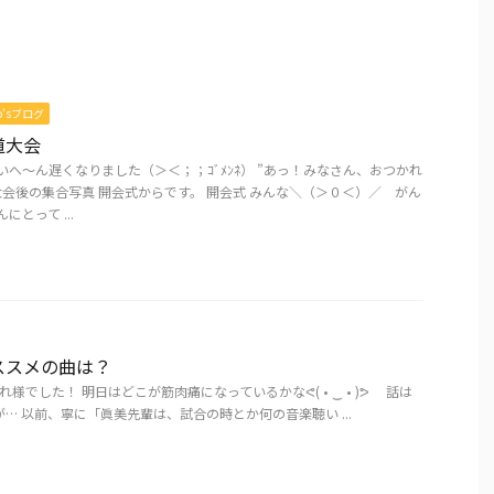
mo’sブログ
道大会
いへ～ん遅くなりました（＞＜；；ｺﾞﾒﾝﾈ） ”あっ！みなさん、おつかれ
大会後の集合写真 開会式からです。 開会式 みんな＼（＞０＜）／ がん
にとって ...
ススメの曲は？
様でした！ 明日はどこが筋肉痛になっているかなᕙ( • ‿ • )ᕗ 話は
… 以前、寧に「眞美先輩は、試合の時とか何の音楽聴い ...