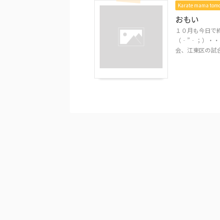
Karate mama to
おもい
１０月も今日で
（‐”‐；）・・
会、江東区の試合