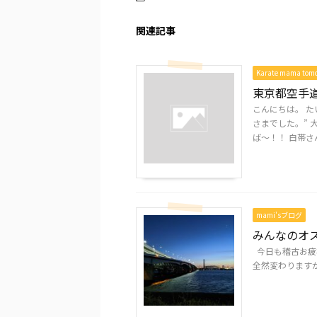
関連記事
Karate mama to
東京都空手
こんにちは。 た
さまでした。” 
ば～！！ 白帯さん
mami'sブログ
みんなのオ
今日も稽古お疲れ
全然変わりますが