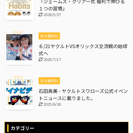
『ジェームズ・クリアー式 複利で伸びる
１つの習慣』
2026/5/27
日々是好日
６/21ヤクルトVSオリックス交流戦の始球
式へ
2025/7/17
日々是好日
石田眞美 - ヤクルトスワローズ公式イベン
トニュースに載りました。
2025/6/26
カテゴリー