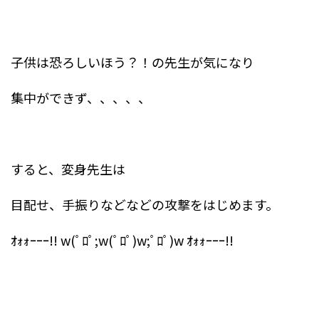
子供は恐ろしいほう？！の先生が気になり
集中ができず、、、、、
すると、変身先生は
目配せ、手振りなどなどの攻撃をはじめます。
ｵｫｫｰｰｰ!! w(ﾟﾛﾟ;w(ﾟﾛﾟ)w;ﾟﾛﾟ)w ｵｫｫｰｰｰ!!