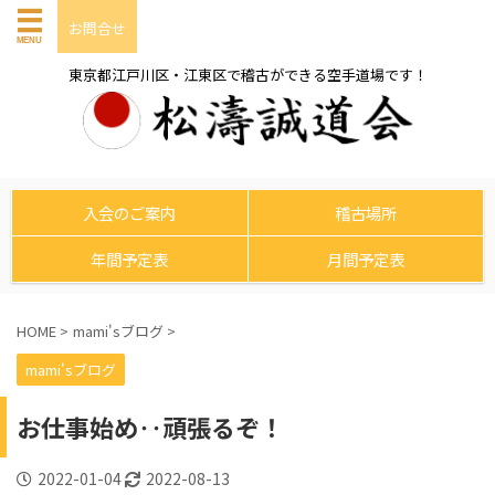
お問合せ
東京都江戸川区・江東区で稽古ができる空手道場です！
入会のご案内
稽古場所
年間予定表
月間予定表
HOME
>
mami'sブログ
>
mami'sブログ
お仕事始め‥頑張るぞ！
2022-01-04
2022-08-13