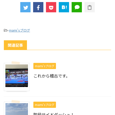
-
mami'sブログ
関連記事
mami'sブログ
これから稽古です。
mami'sブログ
階段サイドダッシュ！