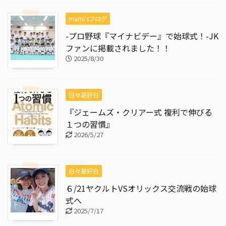
mami'sブログ
-プロ野球『マイナビデー』で始球式！-JK
ファンに掲載されました！！
2025/8/30
日々是好日
『ジェームズ・クリアー式 複利で伸びる
１つの習慣』
2026/5/27
日々是好日
６/21ヤクルトVSオリックス交流戦の始球
式へ
2025/7/17