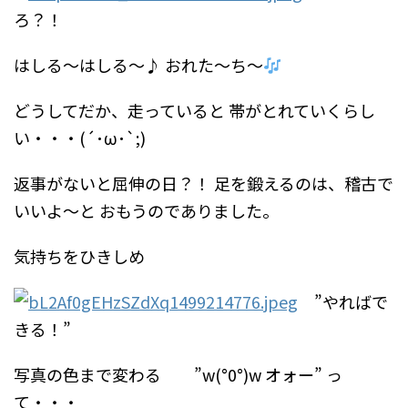
ろ？！
はしる～はしる～♪
おれた～ち～
どうしてだか、走っていると
帯がとれていくらし
い・・・(´･ω･`;)
返事がないと屈伸の日？！
足を鍛えるのは、稽古で
いいよ～と
おもうのでありました。
気持ちをひきしめ
”やればで
きる！”
写真の色まで変わる ”w(°0°)w オォー”
っ
て・・・