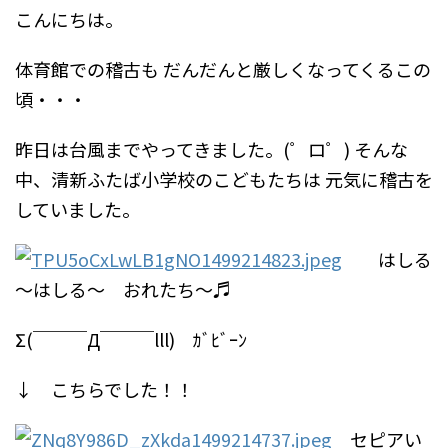
こんにちは。
体育館での稽古も
だんだんと厳しくなってくるこの
頃・・・
昨日は台風までやってきました。(゜ロ゜)
そんな
中、清新ふたば小学校のこどもたちは
元気に稽古を
していました。
はしる
～はしる～ おれたち～♬
Σ(￣￣￣Д￣￣￣lll) ｶﾞﾋﾞｰﾝ
↓ こちらでした！！
セピアい