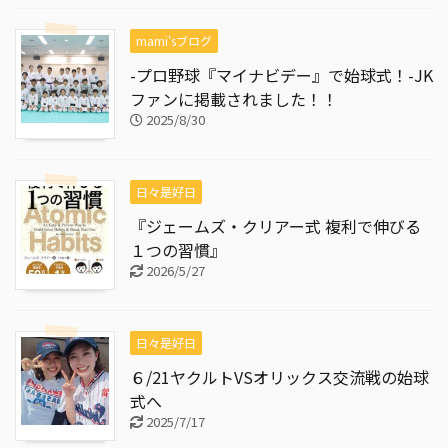
mami'sブログ
-プロ野球『マイナビデー』で始球式！-JK
ファンに掲載されました！！
2025/8/30
日々是好日
『ジェームズ・クリアー式 複利で伸びる
１つの習慣』
2026/5/27
日々是好日
６/21ヤクルトVSオリックス交流戦の始球
式へ
2025/7/17