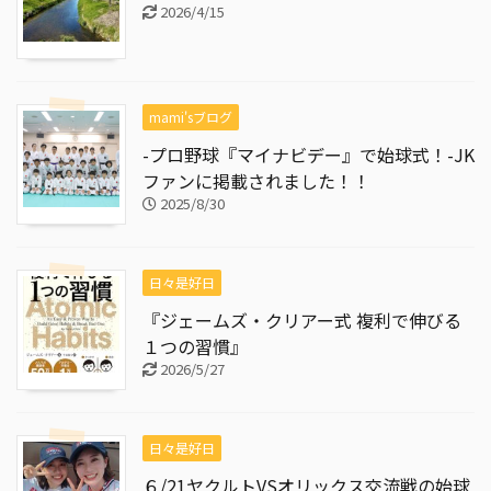
2026/4/15
mami'sブログ
-プロ野球『マイナビデー』で始球式！-JK
ファンに掲載されました！！
2025/8/30
日々是好日
『ジェームズ・クリアー式 複利で伸びる
１つの習慣』
2026/5/27
日々是好日
６/21ヤクルトVSオリックス交流戦の始球