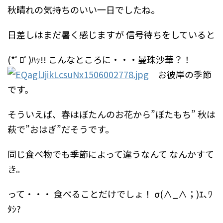
秋晴れの気持ちのいい一日でしたね。
日差しはまだ暑く感じますが
信号待ちをしていると
(*ﾟﾛﾟ)ﾊｯ!!
こんなところに・・・曼珠沙華？！
お彼岸の季節
です。
そういえば、春はぼたんのお花から”ぼたもち”
秋は
萩で”おはぎ”だそうです。
同じ食べ物でも季節によって違うなんて
なんかすて
き。
って・・・
食べることだけでしょ！
σ(∧_∧；)ｴ､ﾜ
ﾀｼ?