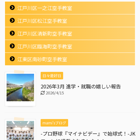
江戸川区一之江空手教室
江戸川区松江空手教室
江戸川区清新町空手教室
江戸川区臨海町空手教室
江東区南砂町空手教室
日々是好日
2026年3月 進学・就職の嬉しい報告
2026/4/15
mami'sブログ
-プロ野球『マイナビデー』で始球式！-JK