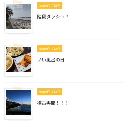
mami'sブログ
階段ダッシュ？
mami'sブログ
いい風呂の日
mami'sブログ
稽古再開！！！