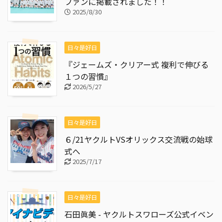
ファンに掲載されました！！
2025/8/30
日々是好日
『ジェームズ・クリアー式 複利で伸びる
１つの習慣』
2026/5/27
日々是好日
６/21ヤクルトVSオリックス交流戦の始球
式へ
2025/7/17
日々是好日
石田眞美 - ヤクルトスワローズ公式イベン